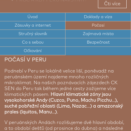
Čti více
TOP TIPY PRO CESTOVATELE DO PERU
Úvod
Doklady a víza
CESTOVNÍ DOKLADY A VÍZA DO PERU
Zásuvky a internet
Počasí
ELEKTRICKÉ ZÁSUVKY A INTERNET V PERU
Stručný slovník
Zajímavá místa
POČASÍ V PERU
Co s sebou
Bezpečnost
Očkování
STRUČNÝ SLOVNÍK ŠPANĚLŠTINY
POČASÍ V PERU
BEZPEČNOST V PERU
Podnebí v Peru se lokálně velice liší, poněvadž na
peruánském území najdeme mnoho rozličných
mikroklimat. Na našich poznávacích zájezdech CK
SEN do Peru tak během jedné cesty zažijeme více
klimatických pásem.
Hlavní klimatické zóny jsou
vysokohorské Andy (Cuzco, Puno, Machu Picchu…),
suché pobřežní oblasti (Lima, Nazac...) a amazonský
prales (Iquitos, Manu…).
V peruánských Andách rozlišujeme dvě hlavní období,
a to období dešťů (od prosince do dubna) a následné