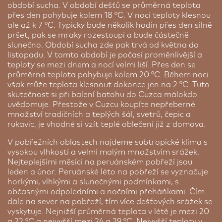
období sucha. V období dešťů se průměrná teplota
přes den pohybuje kolem 18 °C. V noci teploty klesnou
ale až k 7 °C. Typicky bude několik hodin přes den silně
pršet, pak se mraky rozestoupí a bude částečně
slunečno. Období sucha zde pak trvá od května do
listopadu. V tomto období je počasí proměnlivější a
teploty se mezi dnem a nocí velmi liší. Přes den se
průměrná teplota pohybuje kolem 20 °C. Během noci
však může teplota klesnout dokonce jen na 2 °C. Tuto
skutečnost si při balení batohu do Cuzca málokdo
uvědomuje. Přestože v Cuzcu koupíte nepřeberné
množství tradičních a teplých šál, svetrů, čepic a
rukavic, je vhodné si vzít teplé oblečení již z domova.
V pobřežních oblastech najdeme subtropické klima s
vysokou vlhkostí a velmi malým množstvím srážek.
Nejteplejšími měsíci na peruánském pobřeží jsou
leden a únor. Peruánské léto na pobřeží se vyznačuje
horkými, vlhkými a slunečnými podmínkami, s
občasnými odpoledními a nočními přeháňkami. Čím
dále na sever na pobřeží, tím více dešťových srážek se
vyskytuje. Nejnižší průměrná teplota v létě je mezi 20
a 22 °C a nejvyšší mezi 24 a 29 °C. Nejvyšší teploty v