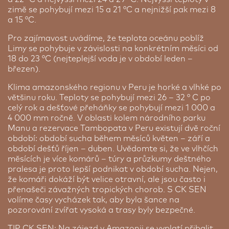
zimě se pohybují mezi 15 a 21 °C a nejnižší pak mezi 8
a 15 °C.
Pro zajímavost uvádíme, že teplota oceánu poblíž
Limy se pohybuje v závislosti na konkrétním měsíci od
18 do 23 °C (nejteplejší voda je v období leden –
březen).
Klima amazonského regionu v Peru je horké a vlhké po
většinu roku. Teploty se pohybují mezi 26 – 32 ° C po
celý rok a dešťové přeháňky se pohybují mezi 1 000 a
4 000 mm ročně. V oblasti kolem národního parku
Manu a rezervace Tambopata v Peru existují dvě roční
období: období sucha během měsíců květen – září a
období dešťů říjen – duben. Uvědomte si, že ve vlhčích
měsících je více komárů – túry a průzkumy deštného
pralesa je proto lepší podnikat v období sucha. Nejen,
že komáři dokáží být velice otravní, ale jsou často i
přenašeči závažných tropických chorob. S CK SEN
volíme časy vycházek tak, aby byla šance na
pozorování zvířat vysoká a trasy byly bezpečné.
TIP CK SEN: Na zájezd v Amazonii se vyplatí přibalit