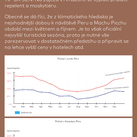
repelent a moskytiéru.
Obecně se dá říci, že z klimatického hlediska je
nejvhodnější dobou k návštěvě Peru a Machu Picchu
období mezi květnem a říjnem. Je to však oficiální
nejvyšší turistická sezóna, proto je nutné vše
zarezervovat v dostatečném předstihu a připravit se
na lehce vyšší ceny v hotelech atd.