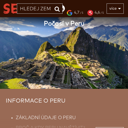
33 LET
více
4,7
4,6
/ 5
/ 5
Počasí v Peru
INFORMACE O PERU
ZÁKLADNÍ ÚDAJE O PERU
PROČ A KDY PERU NAVŠTÍVIT?