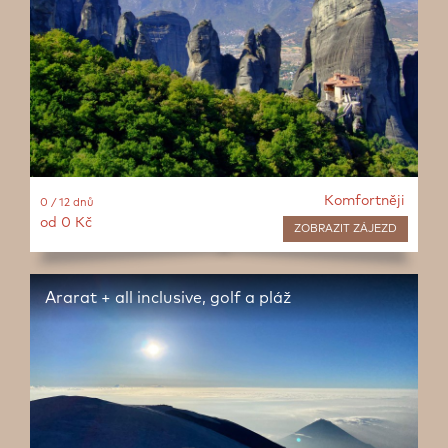
Komfortněji
0 / 12 dnů
od 0 Kč
ZOBRAZIT
ZÁJEZD
Ararat + all inclusive, golf a pláž