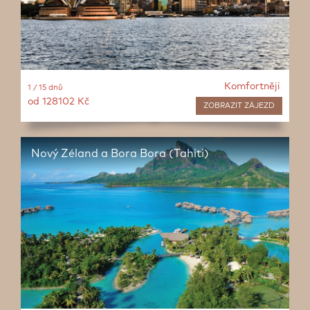
Komfortněji
1 / 15 dnů
od 128102 Kč
ZOBRAZIT
ZÁJEZD
Nový Zéland a Bora Bora (Tahiti)