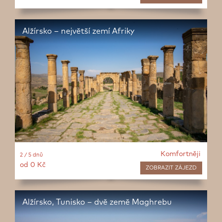
Alžírsko – největší zemí Afriky
Komfortněji
2 / 5 dnů
od 0 Kč
ZOBRAZIT
ZÁJEZD
Alžírsko, Tunisko – dvě země Maghrebu