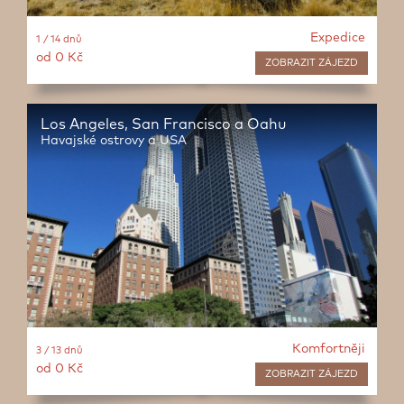
Expedice
1 / 14 dnů
od 0 Kč
ZOBRAZIT
ZÁJEZD
Los Angeles, San Francisco a Oahu
Havajské ostrovy a USA
Komfortněji
3 / 13 dnů
od 0 Kč
ZOBRAZIT
ZÁJEZD