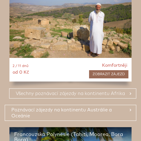
Komfortněji
2 / 11 dnů
od 0 Kč
ZOBRAZIT
ZÁJEZD
Všechny poznávací zájezdy na kontinentu Afrika
Poznávací zájezdy na kontinentu Austrálie a
Oceánie
Francouzská Polynésie (Tahiti, Moorea, Bora
Bora)