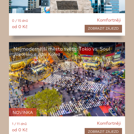
Komfortněji
0 / 15 dnů
od 0 Kč
ZOBRAZIT
ZÁJEZD
Nejmodernější města světa: Tokio vs. Soul
Japonsko a Jižní Korea
NOVINKA
Komfortněji
1 / 11 dnů
od 0 Kč
ZOBRAZIT
ZÁJEZD