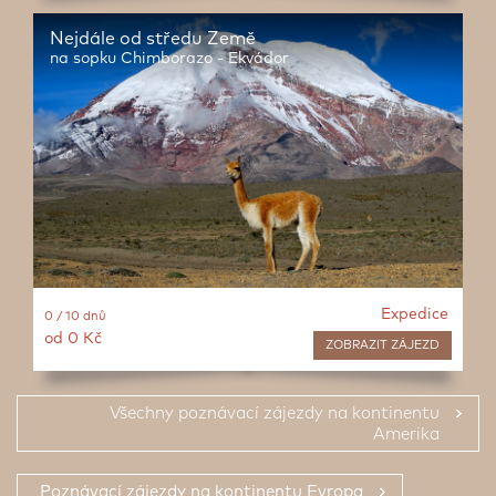
Nejdále od středu Země
na sopku Chimborazo - Ekvádor
Expedice
0 / 10 dnů
od 0 Kč
ZOBRAZIT
ZÁJEZD
Všechny poznávací zájezdy na kontinentu
Amerika
Poznávací zájezdy na kontinentu Evropa