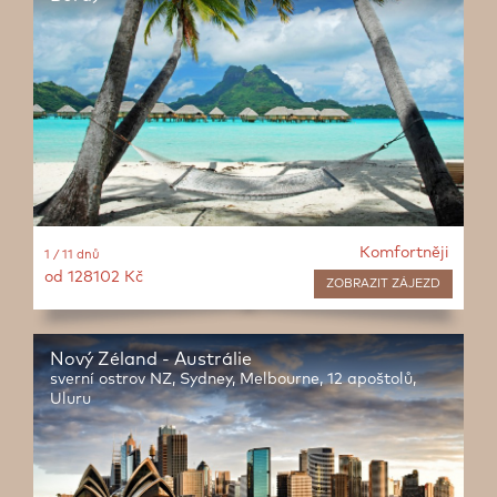
Komfortněji
1 / 11 dnů
od 128102 Kč
ZOBRAZIT
ZÁJEZD
Nový Zéland - Austrálie
sverní ostrov NZ, Sydney, Melbourne, 12 apoštolů,
Uluru