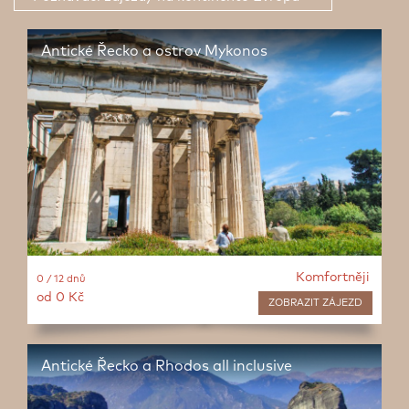
Antické Řecko a ostrov Mykonos
Komfortněji
0 / 12 dnů
od 0 Kč
ZOBRAZIT
ZÁJEZD
Antické Řecko a Rhodos all inclusive