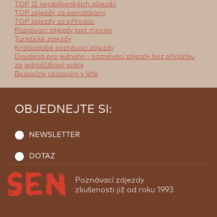
TOP 12 nejoblíbenějších zájezdů
TOP zájezdy za památkami
TOP zájezdy za přírodou
Poznávací zájezdy last minute
Turistické zájezdy
Krátkodobé poznávací zájezdy
Dovolená pro jednoho - poznávací zájezdy bez příplatku
za jednolůžkový pokoj
Bezpečné cestování v létě
OBJEDNEJTE SI:
NEWSLETTER
DOTAZ
Poznávací zájezdy
zkušenosti již od roku 1993