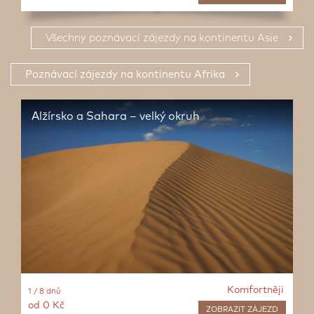
Všechny poznávací zájezdy na kontinentu Asie
Poznávací zájezdy na kontinentu Afrika
Alžírsko a Sahara – velký okruh
Komfortněji
1 / 8 dnů
od 0 Kč
ZOBRAZIT
ZÁJEZD