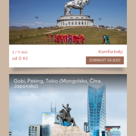
Komfortněji
2 / 11 dnů
od 0 Kč
ZOBRAZIT
ZÁJEZD
Gobi, Peking, Tokio (Mongolsko, Čína,
Japonsko)