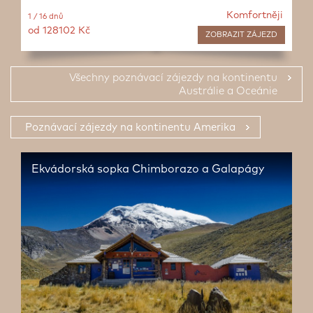
Komfortněji
1 / 16 dnů
od 128102 Kč
ZOBRAZIT
ZÁJEZD
Všechny poznávací zájezdy na kontinentu
Austrálie a Oceánie
Poznávací zájezdy na kontinentu Amerika
Ekvádorská sopka Chimborazo a Galapágy