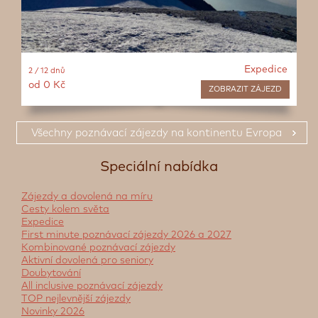
Expedice
2 / 12 dnů
od 0 Kč
ZOBRAZIT
ZÁJEZD
Všechny poznávací zájezdy na kontinentu Evropa
Speciální nabídka
Zájezdy a dovolená na míru
Cesty kolem světa
Expedice
First minute poznávací zájezdy 2026 a 2027
Kombinované poznávací zájezdy
Aktivní dovolená pro seniory
Doubytování
All inclusive poznávací zájezdy
TOP nejlevnější zájezdy
Novinky 2026