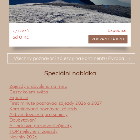
Expedice
2 / 12 dnů
od 0 Kč
ZOBRAZIT
ZÁJEZD
Všechny poznávací zájezdy na kontinentu Evropa
Speciální nabídka
Zájezdy a dovolená na míru
Cesty kolem světa
Expedice
First minute poznávací zájezdy 2026 a 2027
Kombinované poznávací zájezdy
Aktivní dovolená pro seniory
Doubytování
All inclusive poznávací zájezdy
TOP nejlevnější zájezdy
Novinky 2026