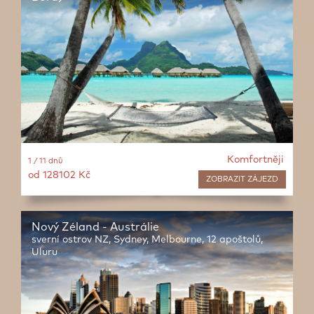
Komfortněji
1 / 11 dnů
od 128102 Kč
ZOBRAZIT
ZÁJEZD
Nový Zéland - Austrálie
sverní ostrov NZ, Sydney, Melbourne, 12 apoštolů,
Uluru