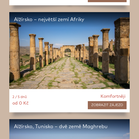
Alžírsko – největší zemí Afriky
Komfortněji
2 / 5 dnů
od 0 Kč
ZOBRAZIT
ZÁJEZD
Alžírsko, Tunisko – dvě země Maghrebu