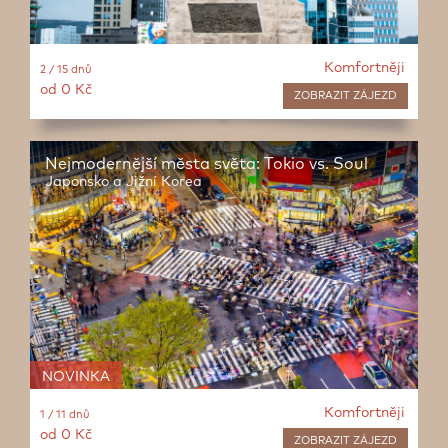
Komfortněji
2 / 15 dnů
od 0 Kč
ZOBRAZIT
ZÁJEZD
Nejmodernější města světa: Tokio vs. Soul
Japonsko a Jižní Korea
NOVINKA
Komfortněji
1 / 11 dnů
od 0 Kč
ZOBRAZIT
ZÁJEZD