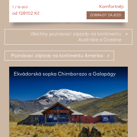
Komfortněji
1 / 16 dnů
od 128102 Kč
ZOBRAZIT
ZÁJEZD
Všechny poznávací zájezdy na kontinentu
Austrálie a Oceánie
Poznávací zájezdy na kontinentu Amerika
Ekvádorská sopka Chimborazo a Galapágy