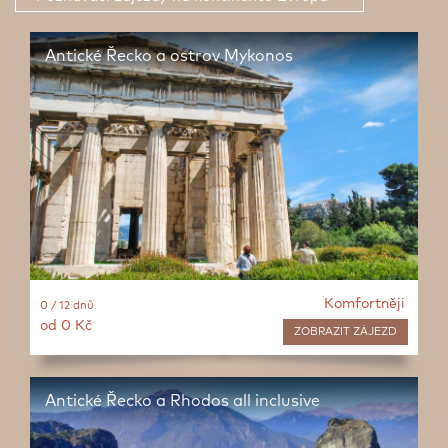
Antické Řecko a ostrov Mykonos
Komfortněji
0 / 12 dnů
od 0 Kč
ZOBRAZIT
ZÁJEZD
Antické Řecko a Rhodos all inclusive