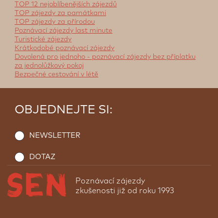
TOP 12 nejoblíbenějších zájezdů
TOP zájezdy za památkami
TOP zájezdy za přírodou
Poznávací zájezdy last minute
Turistické zájezdy
Krátkodobé poznávací zájezdy
Dovolená pro jednoho - poznávací zájezdy bez příplatku
za jednolůžkový pokoj
Bezpečné cestování v létě
OBJEDNEJTE SI:
NEWSLETTER
DOTAZ
Poznávací zájezdy
zkušenosti již od roku 1993