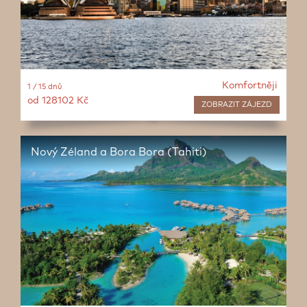
Komfortněji
1 / 15 dnů
od 128102 Kč
ZOBRAZIT
ZÁJEZD
Nový Zéland a Bora Bora (Tahiti)