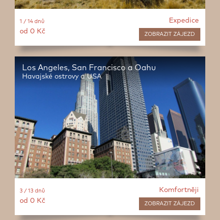
Expedice
1 / 14 dnů
od 0 Kč
ZOBRAZIT
ZÁJEZD
Los Angeles, San Francisco a Oahu
Havajské ostrovy a USA
Komfortněji
3 / 13 dnů
od 0 Kč
ZOBRAZIT
ZÁJEZD