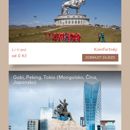
Komfortněji
2 / 11 dnů
od 0 Kč
ZOBRAZIT
ZÁJEZD
Gobi, Peking, Tokio (Mongolsko, Čína,
Japonsko)