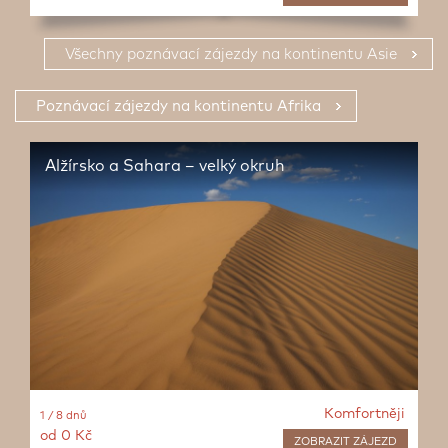
Všechny poznávací zájezdy na kontinentu Asie
Poznávací zájezdy na kontinentu Afrika
Alžírsko a Sahara – velký okruh
Komfortněji
1 / 8 dnů
od 0 Kč
ZOBRAZIT
ZÁJEZD