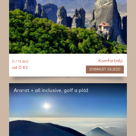
Komfortněji
0 / 12 dnů
od 0 Kč
ZOBRAZIT
ZÁJEZD
Ararat + all inclusive, golf a pláž