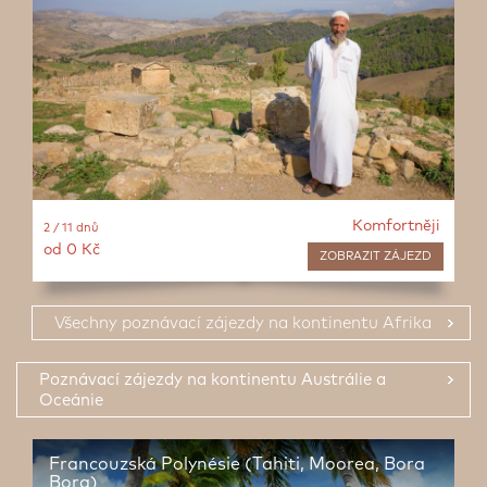
Komfortněji
2 / 11 dnů
od 0 Kč
ZOBRAZIT
ZÁJEZD
Všechny poznávací zájezdy na kontinentu Afrika
Poznávací zájezdy na kontinentu Austrálie a
Oceánie
Francouzská Polynésie (Tahiti, Moorea, Bora
Bora)