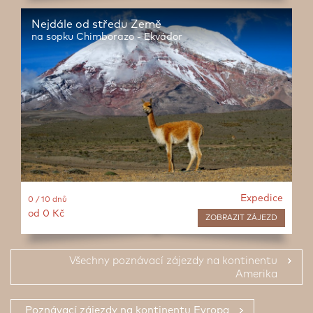
Nejdále od středu Země
na sopku Chimborazo - Ekvádor
Expedice
0 / 10 dnů
od 0 Kč
ZOBRAZIT
ZÁJEZD
Všechny poznávací zájezdy na kontinentu
Amerika
Poznávací zájezdy na kontinentu Evropa