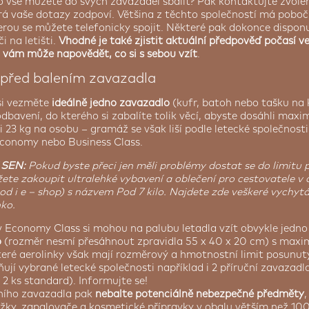
, co vše můžete do svých zavazadel sbalit? Pak kontaktujte zvol
rá vaše dotazy zodpoví. Většina z těchto společností má pobo
terou se můžete telefonicky spojit. Některé pak dokonce dispon
i na letišti.
Vhodné je také zjistit aktuální předpověď počasí v
á vám může napovědět, co si s sebou vzít
.
 před balením zavazadla
si vezměte
ideálně jedno zavazadlo
(kufr, batoh nebo tašku na 
dbavení, do kterého si zabalíte tolik věcí, abyste dosáhli maxi
 23 kg na osobu – gramáž se však liší podle letecké společnosti
. Economy nebo Business Class.
 SEN:
Pokud byste přeci jen měli problémy dostat se do limitu 
ete zakoupit ultralehké vybavení a oblečení pro cestovatele v
 i e – shop) s názvem Pod 7 kilo. Najdete zde veškeré vychyt
ko.
 v Economy Class si mohou na palubu letadla vzít obvykle jedn
o
(rozměr nesmí přesáhnout zpravidla 55 x 40 x 20 cm) s maxi
teré aerolinky však mají rozměrový a hmotnostní limit posunutý
ují vybrané letecké společnosti například i 2 příruční zavazadl
 2 ks standard). Informujte se!
ního zavazadla pak
nebalte potenciálně nebezpečné předměty
,
ůžky, zapalovače a kosmetické přípravky v obalu větším než 100 m