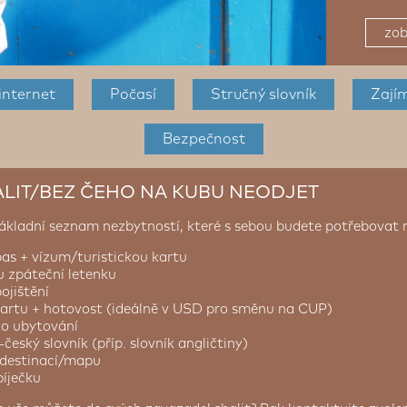
zob
internet
Počasí
Stručný slovník
Zají
Bezpečnost
ALIT/BEZ ČEHO NA KUBU NEODJET
ákladní seznam nezbytností, které s sebou budete potřebovat 
pas + vízum/turistickou kartu
u zpáteční letenku
ojištění
kartu + hotovost (ideálně v USD pro směnu na CUP)
 o ubytování
český slovník (příp. slovník angličtiny)
 destinací/mapu
bíječku