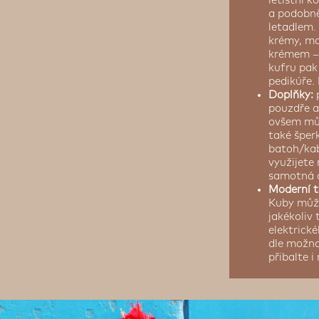
letištní k
a podobně
letadlem.
krémy, ma
krémem – 
kufru pak
pedikúře.
Doplňky:
pouzdře a 
ovšem můž
také šperk
batoh/kab
využijete
samotná c
Moderní t
Kuby může
jakékoliv
elektrick
dle možno
přibalte i