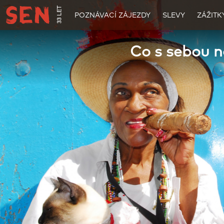
33 LET
POZNÁVACÍ ZÁJEZDY
SLEVY
ZÁŽITK
Co s sebou 