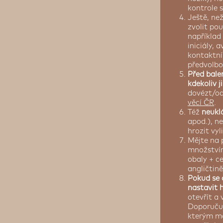
kontrole 
Ještě, ne
zvolit pou
například
iniciály, 
kontaktní
předvolbo
Před bale
kdekoliv j
dovézt/od
věcí ČR
.
Též
neukl
apod.), n
hrozit vyl
Mějte na 
množstvím
obaly + c
angličtině
Pokud se 
nastavit h
otevřít a
Doporučuj
kterým ma