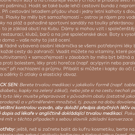
louhé letní šaty a na chladnější večery či noci si přibalte svetr
ní pašmínu). Hodit se také bude lehčí cestovní bunda z nepr
 Při cestování letadlem přijdou vhod i jedny letní kalhoty s dl
i. Plavky by měly být samozřejmostí – ostrov je rájem pro vod
ky na pláž a pohodlné sportovní sandály na toulky překrásno
– to je základ obutí na Kubu. Dámy si mohou vzít i společenštěj
h restaurací, klubů, barů a na jiné společenské akce. Boty s vy
e doma – vaše nohy to jistě ocení.
a:
řádně vybavená osobní lékárnička se všemi potřebnými léky 
každé cesty do zahraničí. Vsadit můžete na vitamíny, které posí
multivitamin) + samozřejmostí v zásobách by měla být běžná a
 proti bolestem, léky proti horečce (např. acylpyrin nebo parale
oc“ při nachlazení a průjmu. Přibalit si můžete i kapky do očí 
a oděrky či otlaky a elastický obvaz.
CK SEN:
Berete trvalou medikaci v jakékoliv formě (např. tabl
i diabetu, kapky na zelený zákal), nebo jste si na cestu nechali 
k tyto léky musíte přepravovat v původním obalu (ostatně jako
prodejné) a v přiměřeném množství, tj. pouze na dobu dovolen
etištní kontrolou vyzván, aby doložil předpis dotyčných léčiv o
 dopis od lékaře v angličtině dokládající trvalou medikaci
. Pok
bré mít v těchto případech s sebou slovník základní konverzace.
potřeby:
ještě, než si začnete balit do kufru kosmetiku, berte n