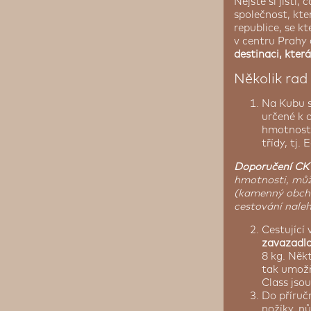
Nejste si jistí
společnost, kte
republice, se k
v centru Prahy č
destinaci, kter
Několik rad
Na Kubu 
určené k o
hmotnosti
třídy, tj
Doporučení CK
hmotnosti, můž
(kamenný obchod
cestování naleh
Cestující
zavazadl
8 kg. Něk
tak umožň
Class jsou
Do příruč
nožíky, n