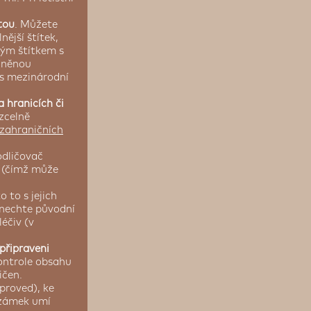
tou
. Můžete
ější štítek,
vým štítkem s
plněnou
 s mezinárodní
 hranicích či
zcelně
 zahraničních
odličovač
t (čímž může
o to s jejich
onechte původní
éčiv (v
připraveni
kontrole obsahu
ičen.
proved), ke
y zámek umí