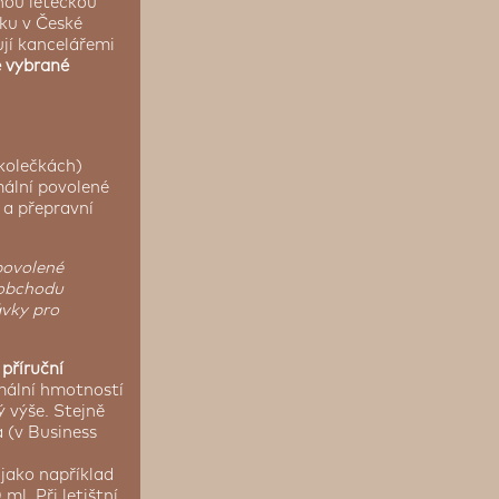
enou leteckou
čku v České
ují kancelářemi
e vybrané
kolečkách)
mální povolené
 a přepravní
povolené
 obchodu
ávky pro
o
příruční
mální hmotností
 výše. Stejně
a (v Business
 jako například
l. Při letištní