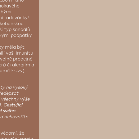
 nebo mikinu
omokavého
ouhými
ní radovánky!
u kubánskou
ší typ sandálů
sokými podpatky
by měla být
lí vaši imunitu
 volně prodejná
n) či alergiím a
(umělé slzy) +
ety na vysoký
předepsat
 všechny výše
é.
Cestující
d svého
ud nehovoříte
a vědomí, že