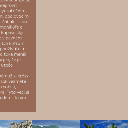
eodorační spreje
přepravit
 hydratačními
m, opalovacím
Zabalit si do
 manikúře a
 kapesníčky.
te v pevném
. Do kufru si
epoužíváte a
 a také menší
jen, že je
i uteče
němuž si krásy
 však vezmete
 mobilu,
í. Tyto věci si
jedno – k nim