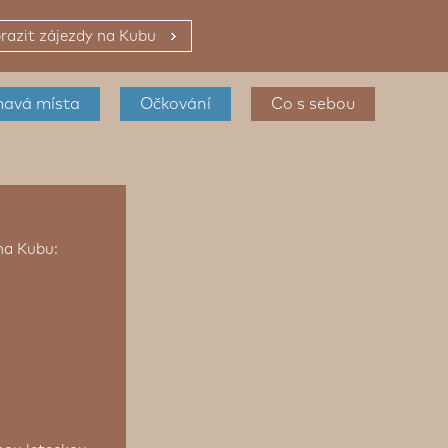
razit zájezdy na Kubu
mavá místa
Očkování
Co s sebou
na Kubu: