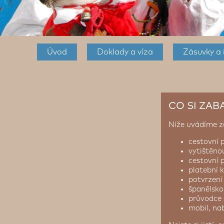
Úvod
Doklady a víza
Zásuvky a 
CO SI ZAB
Níže uvádíme z
cestovní 
vytištěno
cestovní p
platební 
potvrzení
španělsko-
průvodce
mobil, na