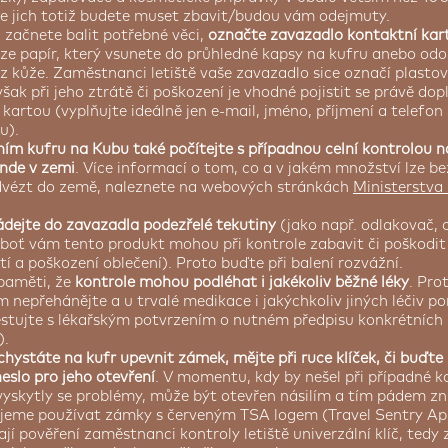
se jich totiž budete muset zbavit/budou vám odejmuty.
ž začnete balit potřebné věci,
označte zavazadlo kontaktní kar
ze papír, který vsunete do průhledné kapsy na kufru anebo odoln
 z kůže. Zaměstnanci letiště vaše zavazadlo sice označí plasto
avšak při jeho ztrátě či poškození je vhodné pojistit se právě do
 kartou (vyplňujte ideálně jen e-mail, jméno, příjmení a telefon
u).
ním kufru na Kubu také počítejte s případnou celní kontrolou na
inde v zemi
. Více informací o tom, co a v jakém množství lze be
vézt do země, naleznete na webových stránkách
Ministerstva
ádejte do zavazadla podezřelé tekutiny
(jako např. odlakovač, 
eboť vám tento produkt mohou při kontrole zabavit či poškodi
ití a poškození oblečení). Proto buďte při balení rozvážní.
paměti, že
kontrole mohou podléhat i jakékoliv běžné léky
. Prot
 nepřehánějte a u trvalé medikace i jakýchkoliv jiných léčiv p
estujte s lékařským potvrzením o nutném předpisu konkrétních l
).
chystáte na kufr upevnit zámek, mějte při ruce klíček, či buďte 
eslo pro jeho otevření
. V momentu, kdy by nešel při případné 
 vyskytly se problémy, může být otevřen násilím a tím pádem zn
eme používat zámky s červeným TSA logem (Travel Sentry Ap
jí pověření zaměstnanci kontroly letiště univerzální klíč, ted