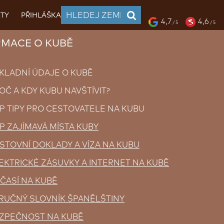
TY
PŘIHLÁŠKA
4,7
4,6
/ 5
/ 5
RMACE O KUBĚ
KLADNÍ ÚDAJE O KUBĚ
OČ A KDY KUBU NAVŠTÍVIT?
P TIPY PRO CESTOVATELE NA KUBU
P ZAJÍMAVÁ MÍSTA KUBY
STOVNÍ DOKLADY A VÍZA NA KUBU
EKTRICKÉ ZÁSUVKY A INTERNET NA KUBĚ
ČASÍ NA KUBĚ
RUČNÝ SLOVNÍK ŠPANĚLŠTINY
ZPEČNOST NA KUBĚ