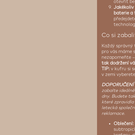
otevřít be
Jakékoliv
baterie a
předejdet
technolog
Co si zabali
Každý správný t
pro vás máme st
nezapomeňte 
tak dodržení v
TIP:
v kufru si 
v zemi vyberete
DOPORUČENÍ 
zabalte ideálně
dny. Budete ta
které zpravidla
letecká společn
reklamace.
Oblečení:
subtropic