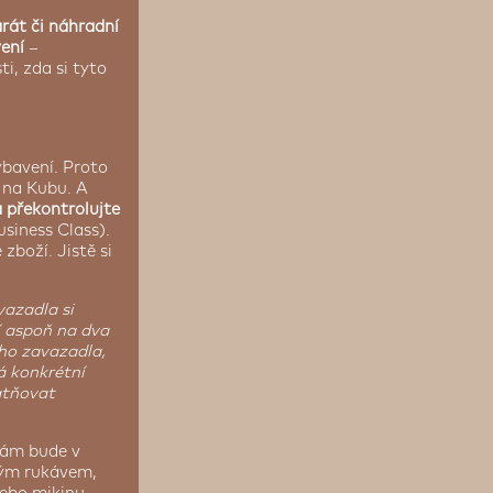
arát či náhradní
ení
–
i, zda si tyto
ybavení. Proto
u na Kubu. A
a překontrolujte
siness Class).
boží. Jistě si
vazadla si
í aspoň na dva
ho zavazadla,
á konkrétní
atňovat
vám bude v
tkým rukávem,