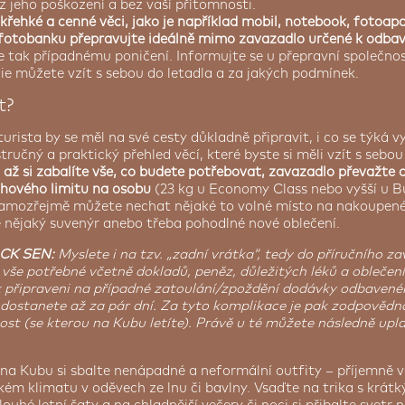
z jeho poškození a bez vaší přítomnosti.
 křehké a cenné věci, jako je například mobil, notebook, fotoap
 fotobanku přepravujte ideálně mimo zavazadlo určené k odbav
e tak případnému poničení. Informujte se u přepravní společnost
ie můžete vzít s sebou do letadla a za jakých podmínek.
t?
urista by se měl na své cesty důkladně připravit, i co se týká v
ručný a praktický přehled věcí, které byste si měli vzít s sebo
–
až si zabalíte vše, co budete potřebovat, zavazadlo převažte 
áhového limitu na osobu
(23 kg u Economy Class nebo vyšší u Bu
samozřejmě můžete nechat nějaké to volné místo na nakoupené z
 nějaký suvenýr anebo třeba pohodlné nové oblečení.
CK SEN:
Myslete i na tzv. „zadní vrátka“, tedy do příručního za
 vše potřebné včetně dokladů, peněz, důležitých léků a oblečen
k připraveni na případné zatoulání/zpoždění dodávky odbavené
 dostanete až za pár dní. Za tyto komplikace je pak zodpovědn
ost (se kterou na Kubu letíte). Právě u té můžete následně upl
na Kubu si sbalte nenápadné a neformální outfity – příjemně 
kém klimatu v oděvech ze lnu či bavlny. Vsaďte na trika s krá