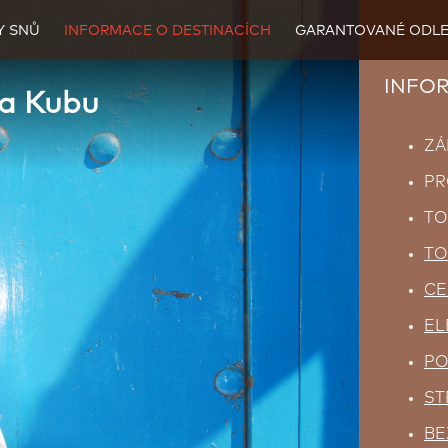
Y SNŮ
INFORMACE O DESTINACÍCH
GARANTOVANÉ ODLE
INFO
na Kubu
ZÁ
PR
TO
TO
CE
EL
PO
ST
BE