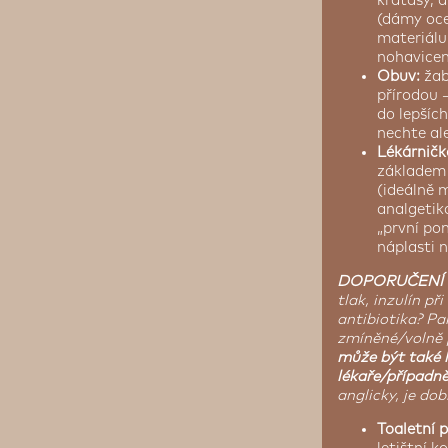
kraťasy, d
(dámy oce
materiálu.
nohavicem
Obuv:
žab
přírodou 
do lepšíc
nechte al
Lékárničk
základem 
(ideálně 
analgetika
„první pom
náplasti n
DOPORUČENÍ 
tlak, inzulín př
antibiotika? Pa
zmíněné/volně 
může být také l
lékaře/případně
anglicky, je do
Toaletní 