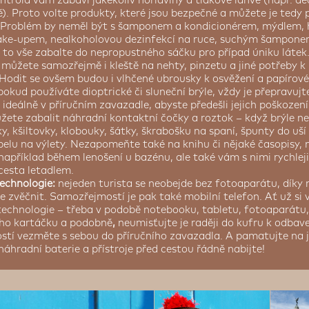
ontrola vám zabaví jakékoliv hořlaviny a tlakové lahve (např. d
). Proto volte produkty, které jsou bezpečné a můžete je tedy 
 Problém by neměl být s šamponem a kondicionérem, mýdlem,
ke-upem, nealkoholovou dezinfekcí na ruce, suchým šampone
to vše zabalte do nepropustného sáčku pro případ úniku látek. 
 můžete samozřejmě i kleště na nehty, pinzetu a jiné potřeby k
 Hodit se ovšem budou i vlhčené ubrousky k osvěžení a papírové
pokud používáte dioptrické či sluneční brýle, vždy je přepravuj
ideálně v příručním zavazadle, abyste předešli jejich poškození
ete zabalit náhradní kontaktní čočky a roztok – když brýle n
y, kšiltovky, klobouky, šátky, škrabošku na spaní, špunty do uší
elu na výlety. Nezapomeňte také na knihu či nějaké časopisy, ne
 například během lenošení u bazénu, ale také vám s nimi rychlej
esta letadlem.
echnologie:
nejeden turista se neobejde bez fotoaparátu, díky 
 zvěčnit. Samozřejmostí je pak také mobilní telefon. Ať už si
 technologie – třeba v podobě notebooku, tabletu, fotoaparátu,
ého kartáčku a podobně
,
neumisťujte je raději do kufru k odbaven
stí vezměte s sebou do příručního zavazadla. A pamatujte na 
 náhradní baterie a přístroje před cestou řádně nabijte!