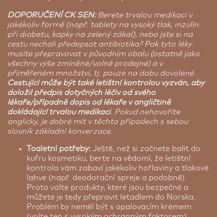
DOPORUČENÍ CK SEN:
Berete trvalou medikaci v
jakékoliv formě (např. tablety na vysoký tlak, inzulín
při diabetu, kapky na zelený zákal), nebo jste si na
cestu nechali předepsat antibiotika? Pak tyto léky
musíte přepravovat v původním obalu (ostatně jako
všechny výše zmíněné/volně prodejné) a v
přiměřeném množství, tj. pouze na dobu dovolené.
Cestující může být také letištní kontrolou vyzván, aby
doložil předpis dotyčných léčiv od svého
lékaře/případně dopis od lékaře v angličtině
dokládající trvalou medikaci
. Pokud nehovoříte
anglicky, je dobré mít v těchto případech s sebou
slovník základní konverzace.
Toaletní potřeby:
Ještě, než si začnete balit do
kufru kosmetiku, berte na vědomí, že letištní
kontrola vám zabaví jakékoliv hořlaviny a tlakové
lahve (např. deodorační spreje a podobně).
Proto volte produkty, které jsou bezpečné a
můžete je tedy přepravit letadlem do Norska.
Problém by neměl být s opalovacím krémem
(volte ten s vysokým ochranným faktorem),