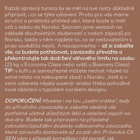
Každý správný turista by se měl na své cesty důkladně
připravit, i co se týká vybavení. Proto pro vás máme
stručný a praktický přehled věcí, které byste si měli
vzít s sebou do Norska. Seznam jsme sestavili na
základě dlouholetých zkušeností z našich zájezdů po
Norsku, takže v něm najdete to, co se cestovatelům v
praxi osvědčilo nejvíc. A nezapomeňte –
až si zabalíte
vše, co budete potřebovat, zavazadlo převažte a
překontrolujte tak dodržení váhového limitu na osobu
(23 kg u Economy Class nebo vyšší u Business Class).
TIP:
v kufru si samozřejmě můžete nechat nějaké to
volné místo na nakoupené zboží v Norsku. Jistě si v
zemi vyberete nějaký suvenýr anebo třeba pohodlné
nové oblečení v typickém norském designu.
DOPORUČENÍ:
Myslete i na tzv. „zadní vrátka“, tedy
do příručního zavazadla si zabalte ideálně vše
potřebné včetně důležitých léků a oblečení aspoň na
dva dny. Budete tak připraveni na případné
zatoulání/zpoždění dodávky odbaveného zavazadla,
které zpravidla dostanete až za pár dní. Průvodce CK
SEN vám v případě komplikací rád poradí, jak