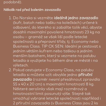
podobně).
Několik rad před balením zavazadla
Do Norska si vezměte
ideálně jedno zavazadlo
(kufr, batoh nebo tašku na kolečkách) určené k
odbavení, do kterého si zabalíte tolik věcí, abyste
dosáhli maximální povolené hmotnosti 23 kg na
osobu – gramáž se však liší podle letecké
společnosti a přepravní třídy, tj. Economy nebo
Business Class. TIP CK SEN: Ideální je cestovat s
jedním větším kufrem nebo taškou a jedním
menším batohem, který si vezmete na palubu
letadla a využijete ho během dne ve městě i na
výletech.
Pokud cestujete v Economy Class, na palubu
letadla si můžete vzít obvykle jedno
příruční
zavazadlo
(rozměr nesmí přesáhnout zpravidla
55 x 40 x 20 cm) s maximální hmotností 8 kg.
Některé aerolinky však mají rozměrový a
hmotnostní limit posunutý výše. Stejně tak
umožňují vybrané letecké společnosti například i
2 příruční zavazadla (v Business Class jsou 2 ks