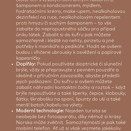
šamponem a kondicionérem, mýdlem,
hydratačními krémy, make-upem, nealkoholovou
dezinfekcí na ruce, nealkoholovým repelentem
proti hmyzu či suchým šamponem – to vše
zabalte do nepropustného sáčku pro případ
úniku látek. Zabalit si do kufru pak můžete
samozřejmě i kleště na nehty, pinzetu a jiné
potřeby k manikúře a pedikúře. Hodit se ovšem
budou i vlhčené ubrousky k osvěžení a papírové
kapesníčky.
Doplňky:
Pokud používáte dioptrické či sluneční
brýle, vždy je přepravujte v pevném pouzdře a
ideálně v příručním zavazadle, abyste předešli
jejich poškození. Do kufru si ovšem můžete
zabalit náhradní kontaktní čočky a roztok – když
brýle nepoužíváte a také šperky, čepice, klobouky,
šátky, škrabošku na spaní, špunty do uší a také
menší batoh/kabelu na výlety.
Moderní technologie:
Nejeden turista se
neobejde bez fotoaparátu, díky němuž si krásy
Norska může zvěčnit. Samozřejmostí je pak také
mobilní telefon. Ať už si však vezmete jakékoliv