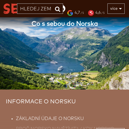
33 LET
více
4,7
4,6
/ 5
/ 5
Co s sebou do Norska
INFORMACE O NORSKU
ZÁKLADNÍ ÚDAJE O NORSKU
PROČ NORSKO NAVŠTÍVIT? / KDY NORSKO