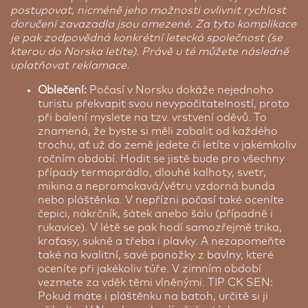
postupovat, nicméně jeho možnosti ovlivnit rychlost
doručení zavazadla jsou omezené. Za tyto komplikace
je pak zodpovědná konkrétní letecká společnost (se
kterou do Norska letíte). Právě u té můžete následně
uplatňovat reklamace.
Oblečení:
Počasí v Norsku dokáže nejednoho
turistu překvapit svou nevypočitatelností, proto
při balení myslete na tzv. vrstvení oděvů. To
znamená, že byste si měli zabalit od každého
trochu, ať už do země jedete či letíte v jakémkoliv
ročním období. Hodit se jistě bude pro všechny
případy termoprádlo, dlouhé kalhoty, svetr,
mikina a nepromokavá/větru vzdorná bunda
nebo pláštěnka. V nepřízni počasí také oceníte
čepici, nákrčník, šátek anebo šálu (případně i
rukavice). V létě se pak hodí samozřejmě trika,
kraťasy, sukně a třeba i plavky. A nezapomeňte
také na kvalitní, savé ponožky z bavlny, které
oceníte při jakékoliv túře. V zimním období
vezmete za vděk těmi vlněnými. TIP CK SEN:
Pokud máte i pláštěnku na batoh, určitě si ji