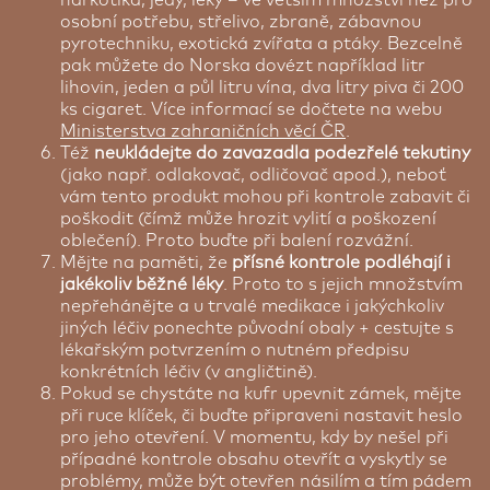
osobní potřebu, střelivo, zbraně, zábavnou
pyrotechniku, exotická zvířata a ptáky. Bezcelně
pak můžete do Norska dovézt například litr
lihovin, jeden a půl litru vína, dva litry piva či 200
ks cigaret. Více informací se dočtete na webu
Ministerstva zahraničních věcí ČR
.
Též
neukládejte do zavazadla podezřelé tekutiny
(jako např. odlakovač, odličovač apod.), neboť
vám tento produkt mohou při kontrole zabavit či
poškodit (čímž může hrozit vylití a poškození
oblečení). Proto buďte při balení rozvážní.
Mějte na paměti, že
přísné kontrole podléhají i
jakékoliv běžné léky
. Proto to s jejich množstvím
nepřehánějte a u trvalé medikace i jakýchkoliv
jiných léčiv ponechte původní obaly + cestujte s
lékařským potvrzením o nutném předpisu
konkrétních léčiv (v angličtině).
Pokud se chystáte na kufr upevnit zámek, mějte
při ruce klíček, či buďte připraveni nastavit heslo
pro jeho otevření. V momentu, kdy by nešel při
případné kontrole obsahu otevřít a vyskytly se
problémy, může být otevřen násilím a tím pádem