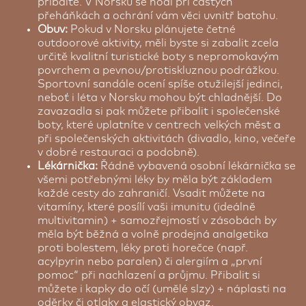
přibalte. V Norsku se hodí při častých
přeháňkách a ochrání vám věci uvnitř batohu.
Obuv:
Pokud v Norsku plánujete četné
outdoorové aktivity, měli byste si zabalit zcela
určitě kvalitní turistické boty s nepromokavým
povrchem a pevnou/protiskluznou podrážkou.
Sportovní sandále ocení spíše otužilejší jedinci,
neboť i léta v Norsku mohou být chladnější. Do
zavazadla si pak můžete přibalit i společenské
boty, které uplatníte v centrech velkých měst a
při společenských aktivitách (divadlo, kino, večeře
v dobré restauraci a podobně).
Lékárnička:
Řádně vybavená osobní lékárnička se
všemi potřebnými léky by měla být základem
každé cesty do zahraničí. Vsadit můžete na
vitamíny, které posílí vaši imunitu (ideálně
multivitamin) + samozřejmostí v zásobách by
měla být běžná a volně prodejná analgetika
proti bolestem, léky proti horečce (např.
acylpyrin nebo paralen) či alergiím a „první
pomoc“ při nachlazení a průjmu. Přibalit si
můžete i kapky do očí (umělé slzy) + náplasti na
oděrky či otlaky a elastický obvaz.