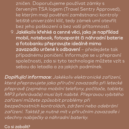
zničen. Doporučujeme používat zámky s
červeným TSA logem (Travel Sentry Approved),
ke kterým mají pověření zaměstnanci kontroly
letiště univerzální klíč, tedy zámek umí otevřít
bez jeho poškození a bez vaší přítomnosti.
Jakékoliv křehké a cenné věci, jako je například
mobil, notebook, fotoaparát či náhradní baterie
a fotobanku přepravujte ideálně mimo
zavazadlo určené k odbavení
– předejdete tak
případnému poničení. Informujte se u přepravní
společnosti, zda si tyto technologie můžete vzít s
sebou do letadla a za jakých podmínek.
Doplňující informace:
Jakékoliv elektronické zařízení,
které přepravujete jako příruční zavazadlo při letecké
přepravě (zejména mobilní telefony, počítače, tablety,
MP3 přehrávače) musí být nabité. Přepravou vybitého
zařízení můžete způsobit problémy při
bezpečnostních kontrolách, zdržení nebo odebrání
zařízení. Taktéž je nutné mít v příručním zavazadle i
všechny nabíječky a náhradní baterky.
Co si zabalit?