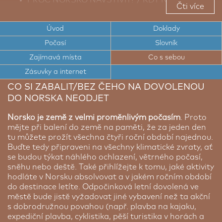
Čti více
NAVŠTÍVIT?
TOP TIPY PRO CESTOVATELE DO NORSKA
Úvod
Doklady
Počasí
Slovník
TOP ZAJÍMAVÁ MÍSTA NORSKA
Zajímavá místa
Co s sebou
CESTOVNÍ DOKLADY DO NORSKA
Zásuvky a internet
ELEKTRICKÉ ZÁSUVKY A INTERNET V NORSKU
CO SI ZABALIT/BEZ ČEHO NA DOVOLENOU
DO NORSKA NEODJET
POČASÍ V NORSKU
STRUČNÝ SLOVNÍK NORŠTINY
Norsko je země z velmi proměnlivým počasím
. Proto
mějte při balení do země na paměti, že za jeden den
BEZPEČNOST V NORSKU
tu můžete prožít všechna čtyři roční období najednou.
Buďte tedy připraveni na všechny klimatické zvraty, ať
se budou týkat náhlého ochlazení, větrného počasí,
sněhu nebo deště. Také přihlížejte k tomu, jaké aktivity
hodláte v Norsku absolvovat a v jakém ročním období
do destinace letíte. Odpočinková letní dovolená ve
městě bude jistě vyžadovat jiné vybavení než ta akční
s dobrodružnou povahou (např. plavba na kajaku,
expediční plavba, cyklistika, pěší turistika v horách a