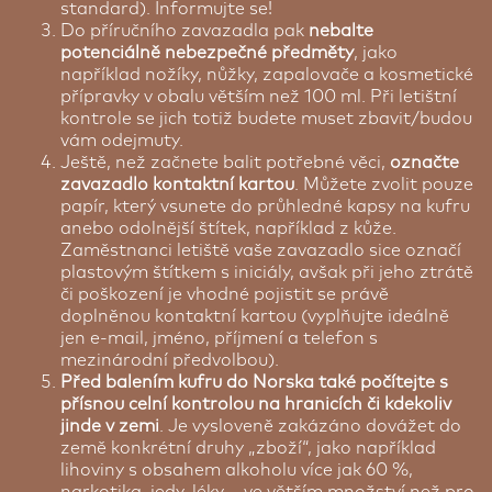
standard). Informujte se!
Do příručního zavazadla pak
nebalte
potenciálně nebezpečné předměty
, jako
například nožíky, nůžky, zapalovače a kosmetické
přípravky v obalu větším než 100 ml. Při letištní
kontrole se jich totiž budete muset zbavit/budou
vám odejmuty.
Ještě, než začnete balit potřebné věci,
označte
zavazadlo kontaktní kartou
. Můžete zvolit pouze
papír, který vsunete do průhledné kapsy na kufru
anebo odolnější štítek, například z kůže.
Zaměstnanci letiště vaše zavazadlo sice označí
plastovým štítkem s iniciály, avšak při jeho ztrátě
či poškození je vhodné pojistit se právě
doplněnou kontaktní kartou (vyplňujte ideálně
jen e-mail, jméno, příjmení a telefon s
mezinárodní předvolbou).
Před balením kufru do Norska také počítejte s
přísnou celní kontrolou na hranicích či kdekoliv
jinde v zemi
. Je vysloveně zakázáno dovážet do
země konkrétní druhy „zboží“, jako například
lihoviny s obsahem alkoholu více jak 60 %,
narkotika, jedy, léky – ve větším množství než pro