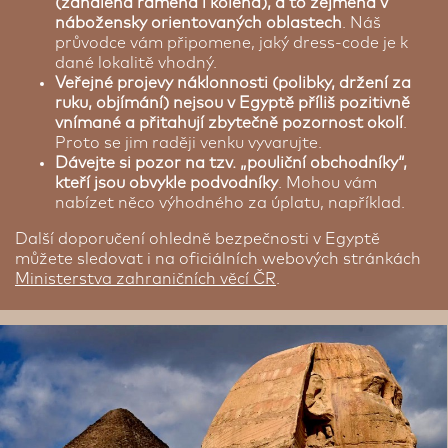
(zahalená ramena i kolena), a to zejména v
nábožensky orientovaných oblastech
. Náš
průvodce vám připomene, jaký dress-code je k
dané lokalitě vhodný.
Veřejné projevy náklonnosti (polibky, držení za
ruku, objímání) nejsou v Egyptě příliš pozitivně
vnímané a přitahují zbytečně pozornost okolí
.
Proto se jim raději venku vyvarujte.
Dávejte si pozor na tzv. „pouliční obchodníky“,
kteří jsou obvykle podvodníky
. Mohou vám
nabízet něco výhodného za úplatu, například.
Další doporučení ohledně bezpečnosti v Egyptě
můžete sledovat i na oficiálních webových stránkách
Ministerstva zahraničních věcí ČR
.