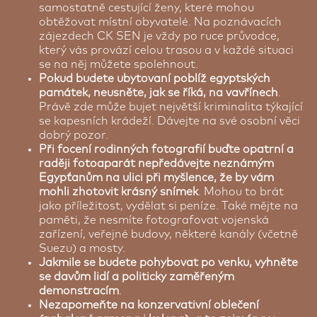
samostatně cestující ženy, které mohou
obtěžovat místní obyvatelé. Na poznávacích
zájezdech CK SEN je vždy po ruce průvodce,
který vás provází celou trasou a v každé situaci
se na něj můžete spolehnout.
Pokud budete ubytovaní poblíž egyptských
památek, neusněte, jak se říká, na vavřínech
.
Právě zde může bujet největší kriminalita týkající
se kapesních krádeží. Dávejte na své osobní věci
dobrý pozor.
Při focení rodinných fotografií buďte opatrní a
raději fotoaparát nepředávejte neznámým
Egypťanům na ulici při myšlence, že by vám
mohli zhotovit krásný snímek
. Mohou to brát
jako příležitost, vydělat si peníze. Také mějte na
paměti, že nesmíte fotografovat vojenská
zařízení, veřejné budovy, některé kanály (včetně
Suezu) a mosty.
Jakmile se budete pohybovat po venku, vyhněte
se davům lidí a politicky zaměřeným
demonstracím
.
Nezapomeňte na konzervativní oblečení