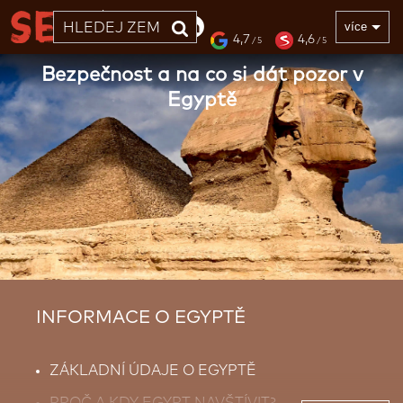
33 LET
více
4,7
4,6
/ 5
/ 5
Bezpečnost a na co si dát pozor v
Egyptě
INFORMACE O EGYPTĚ
ZÁKLADNÍ ÚDAJE O EGYPTĚ
PROČ A KDY EGYPT NAVŠTÍVIT?