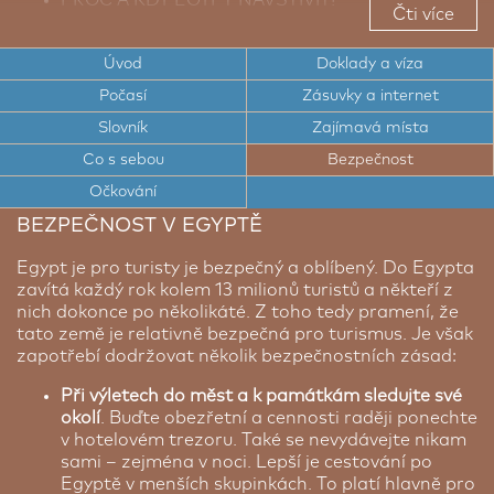
Čti více
TOP TIPY PRO CESTOVATELE DO EGYPTA
Úvod
Doklady a víza
TOP ZAJÍMAVÁ MÍSTA EGYPTA
Počasí
Zásuvky a internet
CESTOVNÍ DOKLADY A VÍZA DO EGYPTA
Slovník
Zajímavá místa
ELEKTRICKÉ ZÁSUVKY A INTERNET V EGYPTĚ
Co s sebou
Bezpečnost
Očkování
POČASÍ V EGYPTĚ
BEZPEČNOST V EGYPTĚ
STRUČNÝ SLOVNÍK ARABŠTINY
Egypt je pro turisty je bezpečný a oblíbený. Do Egypta
BEZPEČNOST V EGYPTĚ
zavítá každý rok kolem 13 milionů turistů a někteří z
nich dokonce po několikáté. Z toho tedy pramení, že
tato země je relativně bezpečná pro turismus. Je však
zapotřebí dodržovat několik bezpečnostních zásad:
Při výletech do měst a k památkám sledujte své
okolí
. Buďte obezřetní a cennosti raději ponechte
v hotelovém trezoru. Také se nevydávejte nikam
sami – zejména v noci. Lepší je cestování po
Egyptě v menších skupinkách. To platí hlavně pro