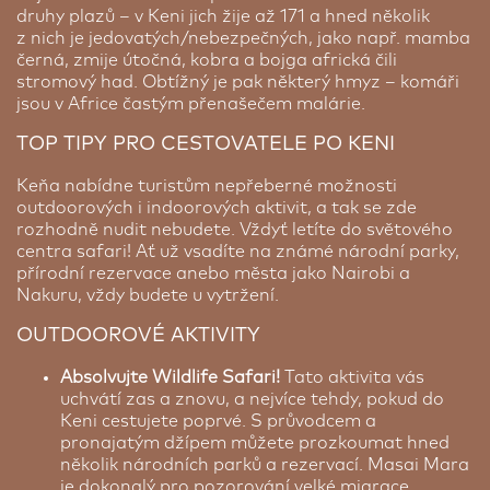
druhy plazů – v Keni jich žije až 171 a hned několik
z nich je jedovatých/nebezpečných, jako např. mamba
černá, zmije útočná, kobra a bojga africká čili
stromový had. Obtížný je pak některý hmyz – komáři
jsou v Africe častým přenašečem malárie.
TOP TIPY PRO CESTOVATELE PO KENI
Keňa nabídne turistům nepřeberné možnosti
outdoorových i indoorových aktivit, a tak se zde
rozhodně nudit nebudete. Vždyť letíte do světového
centra safari! Ať už vsadíte na známé národní parky,
přírodní rezervace anebo města jako Nairobi a
Nakuru, vždy budete u vytržení.
OUTDOOROVÉ AKTIVITY
Absolvujte Wildlife Safari!
Tato aktivita vás
uchvátí zas a znovu, a nejvíce tehdy, pokud do
Keni cestujete poprvé. S průvodcem a
pronajatým džípem můžete prozkoumat hned
několik národních parků a rezervací. Masai Mara
je dokonalý pro pozorování velké migrace