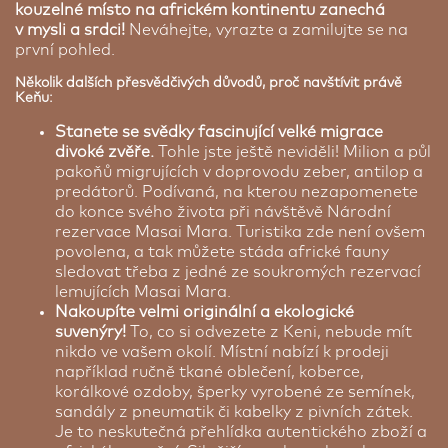
kouzelné místo na africkém kontinentu zanechá
v mysli a srdci!
Neváhejte, vyrazte a zamilujte se na
první pohled.
Několik dalších přesvědčivých důvodů, proč navštívit právě
Keňu:
Stanete se svědky fascinující velké migrace
divoké zvěře.
Tohle jste ještě neviděli! Milion a půl
pakoňů migrujících v doprovodu zeber, antilop a
predátorů. Podívaná, na kterou nezapomenete
do konce svého života při návštěvě Národní
rezervace Masai Mara. Turistika zde není ovšem
povolena, a tak můžete stáda africké fauny
sledovat třeba z jedné ze soukromých rezervací
lemujících Masai Mara.
Nakoupíte velmi originální a ekologické
suvenýry!
To, co si odvezete z Keni, nebude mít
nikdo ve vašem okolí. Místní nabízí k prodeji
například ručně tkané oblečení, koberce,
korálkové ozdoby, šperky vyrobené ze semínek,
sandály z pneumatik či kabelky z pivních zátek.
Je to neskutečná přehlídka autentického zboží a