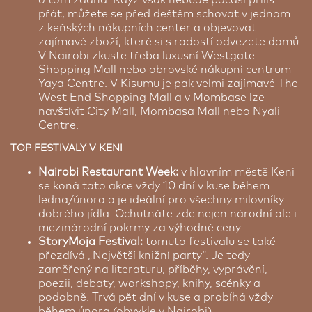
přát, můžete se před deštěm schovat v jednom
z keňských nákupních center a objevovat
zajímavé zboží, které si s radostí odvezete domů.
V Nairobi zkuste třeba luxusní Westgate
Shopping Mall nebo obrovské nákupní centrum
Yaya Centre. V Kisumu je pak velmi zajímavé The
West End Shopping Mall a v Mombase lze
navštívit City Mall, Mombasa Mall nebo Nyali
Centre.
TOP FESTIVALY V KENI
Nairobi Restaurant Week:
v hlavním městě Keni
se koná tato akce vždy 10 dní v kuse během
ledna/února a je ideální pro všechny milovníky
dobrého jídla. Ochutnáte zde nejen národní ale i
mezinárodní pokrmy za výhodné ceny.
StoryMoja Festival:
tomuto festivalu se také
přezdívá „Největší knižní party“. Je tedy
zaměřený na literaturu, příběhy, vyprávění,
poezii, debaty, workshopy, knihy, scénky a
podobně. Trvá pět dní v kuse a probíhá vždy
během února (obvykle v Nairobi).