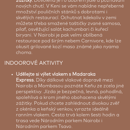
zážitky.
Dovolená je i o dobrém jídle a poznávání
nových chutí. V Keni se vám nabídne nepřeberné
množství pouličních stánků s dobrotami i
skvělých restaurací. Ochutnat kdekoliv v zemi
můžete třeba smažené taštičky zvané samosa,
pilaf, osvěžující salát kachumbari či kuřecí
biryani. V Nairobi je pak velmi oblíbená
restaurace pod širým nebem Carnivore, kde lze
okusit grilované kozí maso známé jako nyama
choma.
INDOOROVÉ AKTIVITY
Udělejte si výlet vlakem s Madaraka
Express.
Díky dálkové vlakové dopravě mezi
Nairobi a Mombasou poznáte Keňu ze zcela jiné
perspektivy. Jízda je bezpečná, levná, pohodlná,
spolehlivá a krom jiného obohacena skvělými
zážitky. Pokud chcete zahlédnout divokou zvěř
z okénka a keňský venkov, vyrazte ideálně
ranním vlakem. Cesta trvá kolem šesti hodin a
trasa vede Národním parkem Nairobi i
Národním parkem Tsavo.