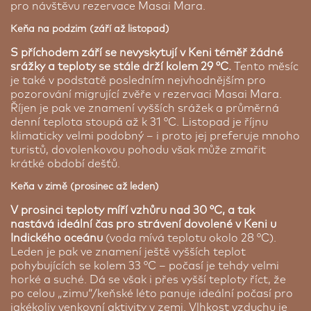
pro návštěvu rezervace Masai Mara.
Keňa na podzim (září až listopad)
S příchodem září se nevyskytují v Keni téměř žádné
srážky a teploty se stále drží kolem 29 °C.
Tento měsíc
je také v podstatě posledním nejvhodnějším pro
pozorování migrující zvěře v rezervaci Masai Mara.
Říjen je pak ve znamení vyšších srážek a průměrná
denní teplota stoupá až k 31 °C. Listopad je říjnu
klimaticky velmi podobný – i proto jej preferuje mnoho
turistů, dovolenkovou pohodu však může zmařit
krátké období dešťů.
Keňa v zimě (prosinec až leden)
V prosinci teploty míří vzhůru nad 30 °C, a tak
nastává ideální čas pro strávení dovolené v Keni u
Indického oceánu
(voda mívá teplotu okolo 28 °C).
Leden je pak ve znamení ještě vyšších teplot
pohybujících se kolem 33 °C – počasí je tehdy velmi
horké a suché. Dá se však i přes vyšší teploty říct, že
po celou „zimu“/keňské léto panuje ideální počasí pro
jakékoliv venkovní aktivity v zemi. Vlhkost vzduchu je