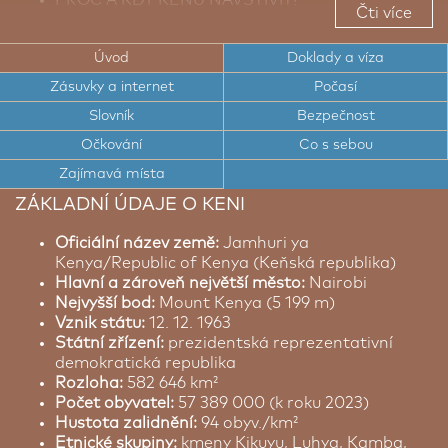
Čti více
TOP TIPY PRO CESTOVATELE DO KENI
Úvod
Doklady a víza
CESTOVNÍ DOKLADY A VÍZA DO KENI
Zásuvky a internet
Počasí
ELEKTRICKÉ ZÁSUVKY A INTERNET V KENI
Slovník
Bezpečnost
POČASÍ V KENI
Očkování
Co s sebou
Zajímavá místa
STRUČNÝ SLOVNÍK SVAHILŠTINY
ZÁKLADNÍ ÚDAJE O KENI
BEZPEČNOST V KENI
Oficiální název země:
Jamhuri ya
Kenya/Republic of Kenya (Keňská republika)
Hlavní a zároveň největší město:
Nairobi
Nejvyšší bod:
Mount Kenya (5 199 m)
Vznik státu:
12. 12. 1963
Státní zřízení:
prezidentská reprezentativní
demokratická republika
Rozloha:
582 646 km²
Počet obyvatel:
57 389 000 (k roku 2023)
Hustota zalidnění:
94 obyv./km²
Etnické skupiny:
kmeny Kikuyu, Luhya, Kamba,