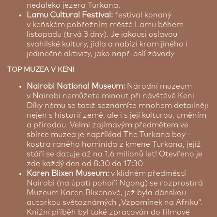
nedaleko jezera Turkana.
Lamu Cultural Festival:
festival konaný
v keňském pobřežním městě Lamu během
listopadu (trvá 3 dny). Je jakousi oslavou
svahilské kultury, jídla a nabízí krom jiného i
jedinečné aktivity, jako např. oslí závody.
TOP MUZEA V KENI
Nairobi National Museum:
Národní muzeum
v Nairobi nemůžete minout při návštěvě Keni.
Díky němu se totiž seznámíte mnohem detailněji
nejen s historií země, ale i s její kulturou, uměním
a přírodou. Velmi zajímavým předmětem ve
sbírce muzea je například The Turkana boy –
kostra raného hominida z kmene Turkana, jejíž
stáří se datuje až na 1,6 milionů let! Otevřeno je
zde každý den od 8:30 do 17:30.
Karen Blixen Museum:
v klidném předměstí
Nairobi (na úpatí pohoří Ngong) se rozprostírá
Muzeum Karen Blixenové, jež byla dánskou
autorkou světoznámých „Vzpomínek na Afriku“.
Knižní příběh byl také zpracován do filmové