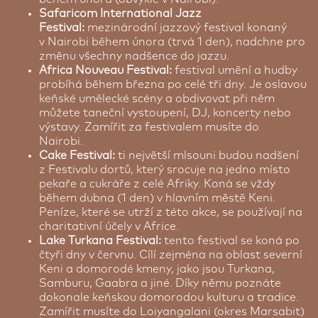
Safaricom International Jazz
Festival:
mezinárodní jazzový festival konaný
v Nairobi během února (trvá 1 den), nadchne pro
změnu všechny nadšence do jazzu.
Africa Nouveau Festival:
festival umění a hudby
probíhá během března po celé tři dny. Je oslavou
keňské umělecké scény a obdivovat při něm
můžete taneční vystoupení, DJ, koncerty nebo
výstavy. Zamířit za festivalem musíte do
Nairobi.
Cake Festival:
ti největší mlsouni budou nadšení
z Festivalu dortů, který srocuje na jedno místo
pekaře a cukráře z celé Afriky. Koná se vždy
během dubna (1 den) v hlavním městě Keni.
Peníze, které se utrží z této akce, se používají na
charitativní účely v Africe.
Lake Turkana Festival:
tento festival se koná po
čtyři dny v červnu. Cílí zejména na oblast severní
Keni a domorodé kmeny, jako jsou Turkana,
Samburu, Gaabra a jiné. Díky němu poznáte
dokonale keňskou domorodou kulturu a tradice.
Zamířit musíte do Loiyangalani (okres Marsabit)