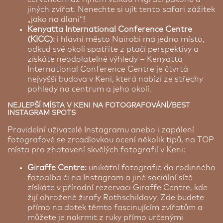
jiných zvířat. Nenechte si ujít tento safari zážitek
„jako na dlani“!
Kenyatta International Conference Centre
(KICC):
i hlavní město Nairobi má jedno místo,
odkud své okolí spatříte z ptačí perspektivy a
získáte neodolatelné výhledy – Kenyatta
International Conference Centre je čtvrtá
nejvyšší budova v Keni, která nabízí ze střechy
pohledy na centrum a jeho okolí.
NEJLEPŠÍ MÍSTA V KENI NA FOTOGRAFOVÁNÍ/BEST
INSTAGRAM SPOTS
Pravidelní uživatelé Instagramu anebo i zapálení
fotografové se zrcadlovkou ocení několik tipů, na TOP
místa pro zhotovení skvělých fotografií v Keni:
Giraffe Centre:
unikátní fotografie do rodinného
fotoalba či na Instagram a jiné sociální sítě
získáte v přírodní rezervaci Giraffe Centre, kde
žijí ohrožené žirafy Rothschildovy. Zde budete
přímo na dotek těmto fascinujícím zvířatům a
můžete je nakrmit z ruky přímo určenými