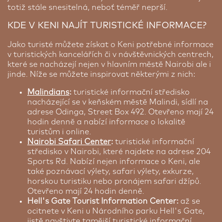
totiž stále snesitelná, neboť téměř neprší.
KDE V KENI NAJÍT TURISTICKÉ INFORMACE?
Jako turisté můžete získat o Keni potřebné informace
v turistických kancelářích či v návštěvnických centrech,
které se nacházejí nejen v hlavním městě Nairobi ale i
jinde. Níže se můžete inspirovat některými z nich:
Malindians
:
turistické informační středisko
nacházející se v keňském městě Malindi, sídlí na
adrese Odinga, Street Box 492. Otevřeno mají 24
hodin denně a nabízí informace o lokalitě
turistům i online.
Nairobi Safari Center
:
turistické informační
středisko v Nairobi, které najdete na adrese 204
Sports Rd. Nabízí nejen informace o Keni, ale
také poznávací výlety, safari výlety, exkurze,
horskou turistiku nebo pronájem safari džípů.
Otevřeno mají 24 hodin denně.
Hell's Gate Tourist Information Center:
až se
ocitnete v Keni u Národního parku Hell's Gate,
jistě navštivte tamější turistické informační