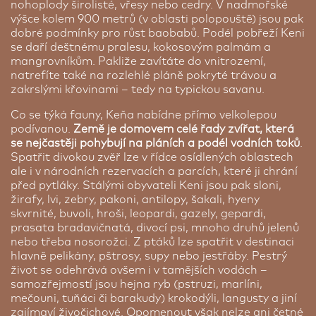
nohoplody širolisté, vřesy nebo cedry. V nadmořské
výšce kolem 900 metrů (v oblasti polopouště) jsou pak
dobré podmínky pro růst baobabů. Podél pobřeží Keni
se daří deštnému pralesu, kokosovým palmám a
mangrovníkům. Pakliže zavítáte do vnitrozemí,
natrefíte také na rozlehlé pláně pokryté trávou a
zakrslými křovinami – tedy na typickou savanu.
Co se týká fauny, Keňa nabídne přímo velkolepou
podívanou.
Země je domovem celé řady zvířat, která
se nejčastěji pohybují na pláních a podél vodních toků
.
Spatřit divokou zvěř lze v řídce osídlených oblastech
ale i v národních rezervacích a parcích, které ji chrání
před pytláky. Stálými obyvateli Keni jsou pak sloni,
žirafy, lvi, zebry, pakoni, antilopy, šakali, hyeny
skvrnité, buvoli, hroši, leopardi, gazely, gepardi,
prasata bradavičnatá, divocí psi, mnoho druhů jelenů
nebo třeba nosorožci. Z ptáků lze spatřit v destinaci
hlavně pelikány, pštrosy, supy nebo jestřáby. Pestrý
život se odehrává ovšem i v tamějších vodách –
samozřejmostí jsou hejna ryb (pstruzi, marlíni,
mečouni, tuňáci či barakudy) krokodýli, langusty a jiní
zajímaví živočichové. Opomenout však nelze ani četné