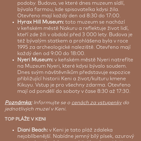
podoby. Budova, ve které dnes muzeum sídlí,
bývala farmou, kde spisovatelka kdysi žila.
Otevřeno mají každý den od 8:30 do 17:00.
Hyrax Hill Museum:
toto muzeum se nachází
v keňském městě Nakuru a reflektuje život lidí,
kteří zde žili v období před 3 000 lety. Budova je
též bývalým statkem a prohlášena byla v roce
1995 za archeologické naleziště. Otevřeno mají
každý den od 9:00 do 18:00.
Nyeri Museum:
v keňském městě Nyeri natrefíte
na Muzeum Nyeri, které kdysi bývalo soudem.
Dnes svým návštěvníkům představuje expozice
přibližující historii Keni a život/kulturu kmene
Kikuyu. Vstup je pro všechny zdarma. Otevřeno
mají od pondělí do soboty v čase 8:30 až 17:30.
Poznámka:
Informujte se o
cenách za vstupenky
do
jednotlivých muzeí v Keni.
TOP PLÁŽE V KENI
Diani Beach:
v Keni je tato pláž zdaleka
nejoblíbenější. Nabídne jemný bílý písek, azurový