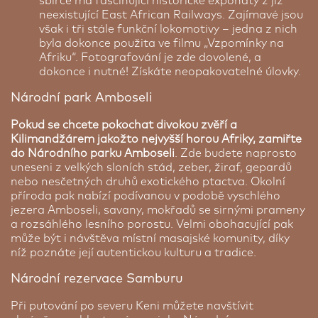
sbírce má fascinující historické exponáty z již
neexistující East African Railways. Zajímavé jsou
však i tři stále funkční lokomotivy – jedna z nich
byla dokonce použita ve filmu „Vzpomínky na
Afriku“. Fotografování je zde dovolené, a
dokonce i nutné! Získáte neopakovatelné úlovky.
Národní park Amboseli
Pokud se chcete pokochat divokou zvěří a
Kilimandžárem jakožto nejvyšší horou Afriky, zamiřte
do Národního parku Amboseli
. Zde budete naprosto
uneseni z velkých sloních stád, zeber, žiraf, gepardů
nebo nesčetných druhů exotického ptactva. Okolní
příroda pak nabízí podívanou v podobě vyschlého
jezera Amboseli, savany, mokřadů se sirnými prameny
a rozsáhlého lesního porostu. Velmi obohacující pak
může být i návštěva místní masajské komunity, díky
níž poznáte její autentickou kulturu a tradice.
Národní rezervace Samburu
Při putování po severu Keni můžete navštívit