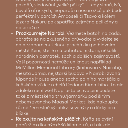
pakoňů, sledování „velké pětky“ – tedy slonů, lvů,
buvolů afrických, leopardů a nosorožců pak bude
perfektní v parcích Amboseli či Tsavo a kolem
jezera Nakuru pak spatříte zejména pelikány a
nosorožce.
Prozkoumejte Nairobi.
Vezměte batoh na záda,
obraťte se na zkušeného průvodce a vydejte se
na nezapomenutelnou procházku po hlavním
městě Keni, které má bohatou historii, několik
národních památek, soch a dalších zajímavostí.
Vaší pozornosti nemůže uniknout například
McMillan Memorial Library (knihovna v Nairobi),
mešita Jamia, nejstarší budova v Nairobi zvaná
Kipande House anebo socha polního maršála a
keňského vůdce rebelů Dedana Kimathiho. To ale
zdaleka není vše! Naprosto uchváceni budete
také z městského trhu/jarmarku pod širým
nebem zvaného Maasai Market, kde nakoupíte
různé řemeslné výrobky, suvenýry a dárky pro
blízké.
Relaxujte na keňských plážích.
Keňa se pyšní
pobřežím dlouhým 536 kilometrů, a tak zde