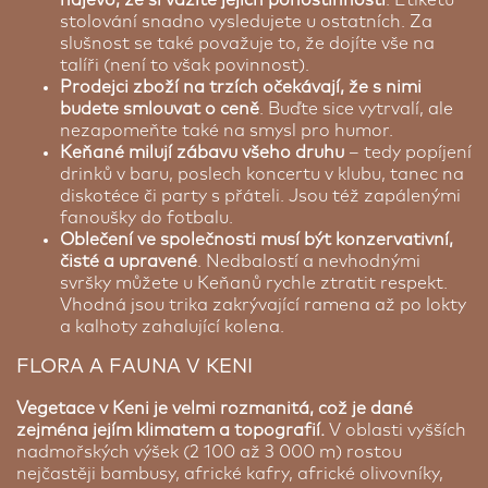
stolování snadno vysledujete u ostatních. Za
slušnost se také považuje to, že dojíte vše na
talíři (není to však povinnost).
Prodejci zboží na trzích očekávají, že s nimi
budete smlouvat o ceně
. Buďte sice vytrvalí, ale
nezapomeňte také na smysl pro humor.
Keňané milují zábavu všeho druhu
– tedy popíjení
drinků v baru, poslech koncertu v klubu, tanec na
diskotéce či party s přáteli. Jsou též zapálenými
fanoušky do fotbalu.
Oblečení ve společnosti musí být konzervativní,
čisté a upravené
. Nedbalostí a nevhodnými
svršky můžete u Keňanů rychle ztratit respekt.
Vhodná jsou trika zakrývající ramena až po lokty
a kalhoty zahalující kolena.
FLORA A FAUNA V KENI
Vegetace v Keni je velmi rozmanitá, což je dané
zejména jejím klimatem a topografií.
V oblasti vyšších
nadmořských výšek (2 100 až 3 000 m) rostou
nejčastěji bambusy, africké kafry, africké olivovníky,