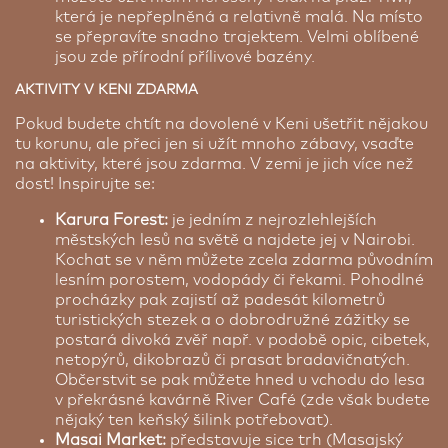
která je nepřeplněná a relativně malá. Na místo
se přepravíte snadno trajektem. Velmi oblíbené
jsou zde přírodní přílivové bazény.
AKTIVITY V KENI ZDARMA
Pokud budete chtít na dovolené v Keni ušetřit nějakou
tu korunu, ale přeci jen si užít mnoho zábavy, vsaďte
na aktivity, které jsou zdarma. V zemi je jich více než
dost! Inspirujte se:
Karura Forest:
je jedním z nejrozlehlejších
městských lesů na světě a najdete jej v Nairobi.
Kochat se v něm můžete zcela zdarma původním
lesním porostem, vodopády či řekami. Pohodlné
procházky pak zajistí až padesát kilometrů
turistických stezek a o dobrodružné zážitky se
postará divoká zvěř např. v podobě opic, cibetek,
netopýrů, dikobrazů či prasat bradavičnatých.
Občerstvit se pak můžete hned u vchodu do lesa
v překrásné kavárně River Café (zde však budete
nějaký ten keňský šilink potřebovat).
Masai Market:
představuje sice trh (Masajský