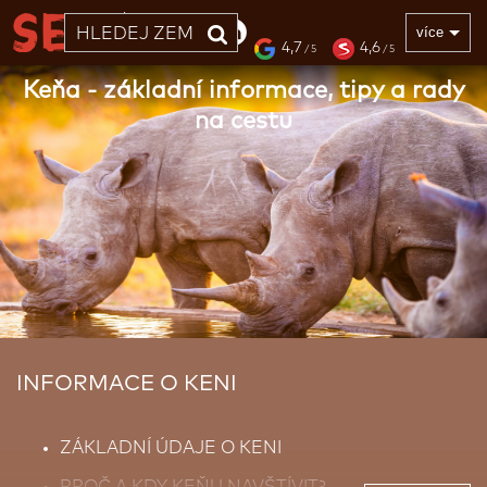
33 LET
více
4,7
4,6
/ 5
/ 5
Keňa - základní informace, tipy a rady
na cestu
INFORMACE O KENI
ZÁKLADNÍ ÚDAJE O KENI
PROČ A KDY KEŇU NAVŠTÍVIT?