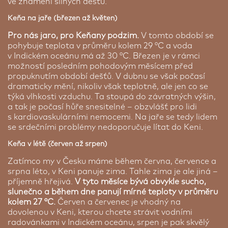
ve znamení silných dešťů.
Keňa na jaře (březen až květen)
Pro nás jaro, pro Keňany podzim.
V tomto období se
pohybuje teplota v průměru kolem 29 °C a voda
v Indickém oceánu má až 30 °C. Březen je v rámci
možností posledním pohodovým měsícem před
propuknutím období dešťů. V dubnu se však počasí
dramaticky mění, nikoliv však teplotně, ale jen co se
týká vlhkosti vzduchu. Ta stoupá do závratných výšin,
a tak je počasí hůře snesitelné – obzvlášť pro lidi
s kardiovaskulárními nemocemi. Na jaře se tedy lidem
se srdečními problémy nedoporučuje lítat do Keni.
Keňa v
létě (červen až srpen)
Zatímco my v Česku máme během června, července a
srpna léto, v Keni panuje zima. Tahle zima je ale jiná –
příjemně hřejivá.
V tyto měsíce bývá obvykle sucho,
slunečno a během dne panují mírné teploty v průměru
kolem 27 °C.
Červen a červenec je vhodný na
dovolenou v Keni, kterou chcete strávit vodními
radovánkami v Indickém oceánu, srpen je pak skvělý