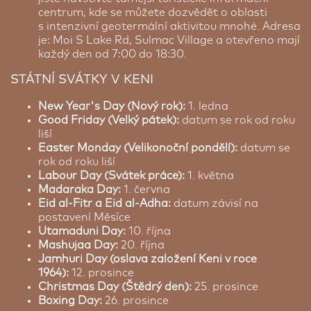
centrum, kde se můžete dozvědět o oblasti
s intenzivní geotermální aktivitou mnohé. Adresa
je: Moi S Lake Rd, Sulmac Village a otevřeno mají
každý den od 7:00 do 18:30.
STÁTNÍ SVÁTKY V KENI
New Year's Day (Nový rok):
1. ledna
Good Friday (Velký pátek):
datum se rok od roku
liší
Easter Monday (Velikonoční pondělí):
datum se
rok od roku liší
Labour Day (Svátek práce):
1. května
Madaraka Day:
1. června
Eid al-Fitr a Eid al-Adha:
datum závisí na
postavení Měsíce
Utamaduni Day:
10. října
Mashujaa Day:
20. října
Jamhuri Day (oslava založení Keni v roce
1964):
12. prosince
Christmas Day (Štědrý den):
25. prosince
Boxing Day:
26. prosince