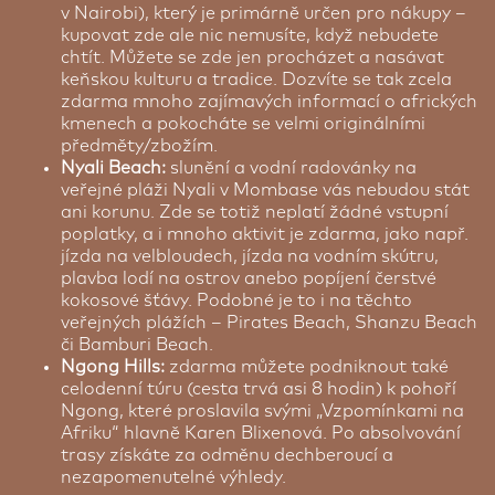
v Nairobi), který je primárně určen pro nákupy –
kupovat zde ale nic nemusíte, když nebudete
chtít. Můžete se zde jen procházet a nasávat
keňskou kulturu a tradice. Dozvíte se tak zcela
zdarma mnoho zajímavých informací o afrických
kmenech a pokocháte se velmi originálními
předměty/zbožím.
Nyali Beach:
slunění a vodní radovánky na
veřejné pláži Nyali v Mombase vás nebudou stát
ani korunu. Zde se totiž neplatí žádné vstupní
poplatky, a i mnoho aktivit je zdarma, jako např.
jízda na velbloudech, jízda na vodním skútru,
plavba lodí na ostrov anebo popíjení čerstvé
kokosové šťávy. Podobné je to i na těchto
veřejných plážích – Pirates Beach, Shanzu Beach
či Bamburi Beach.
Ngong Hills:
zdarma můžete podniknout také
celodenní túru (cesta trvá asi 8 hodin) k pohoří
Ngong, které proslavila svými „Vzpomínkami na
Afriku“ hlavně Karen Blixenová. Po absolvování
trasy získáte za odměnu dechberoucí a
nezapomenutelné výhledy.