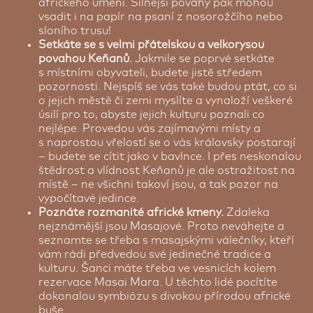
afrického umění. Silnější povahy pak mohou
vsadit i na papír na psaní z nosorožčího nebo
sloního trusu!
Setkáte se s velmi přátelskou a velkorysou
povahou Keňanů.
Jakmile se poprvé setkáte
s místními obyvateli, budete jistě středem
pozornosti. Nejspíš se vás také budou ptát, co si
o jejich městě či zemi myslíte a vynaloží veškeré
úsilí pro to, abyste jejich kulturu poznali co
nejlépe. Provedou vás zajímavými místy a
s naprostou vřelostí se o vás královsky postarají
– budete se cítit jako v bavlnce. I přes neskonalou
štědrost a vlídnost Keňanů je ale ostražitost na
místě – ne všichni takoví jsou, a tak pozor na
vypočítavé jedince.
Poznáte rozmanité africké kmeny.
Zdaleka
nejznámější jsou Masajové. Proto neváhejte a
seznamte se třeba s masajskými válečníky, kteří
vám rádi předvedou své jedinečné tradice a
kulturu. Šanci máte třeba ve vesnicích kolem
rezervace Masai Mara. U těchto lidé pocítíte
dokonalou symbiózu s divokou přírodou africké
buše.