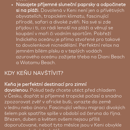
Nasajete příjemné sluneční paprsky a odpočinete
si na pláži.
Dovolená v Keni není jen o přívětivých
obyvatelích, tropickém klimatu, fascinující
přírodě, safari a divoké zvěři. Na své si zde
přijdou i ti, co rádi lenoší na pláži a věnují se
koupání v moři či vodním sportům. Pobřeží
Indického oceánu je přímo stvořené pro takové
to dovolenkové nicnedělání. Perfektní relax na
jemném bílém písku a v teplých vodách
azurového oceánu zažijete třeba na Diani Beach
a Watamu Beach.
KDY KEŇU NAVŠTÍVIT?
Keňa je perfektní destinací pro zimní
dovolenou.
Pokud tedy chcete utéct před chladem
v Česku, dopřát si příjemné tropické počasí a snadno
zpozorovat zvěř v africké buši, vyrazte do země
v lednu nebo únoru. Fascinující velkou migraci divokých
šelem pak spatříte spíše v období od června do října.
Březen, duben a květen ovšem nejsou příliš
doporučované, neboť tyto měsíce jsou v Keni obvykle