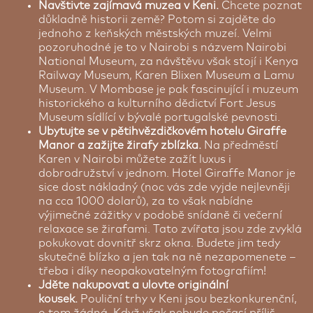
Navštivte zajímavá muzea v Keni.
Chcete poznat
důkladně historii země? Potom si zajděte do
jednoho z keňských městských muzeí. Velmi
pozoruhodné je to v Nairobi s názvem Nairobi
National Museum, za návštěvu však stojí i Kenya
Railway Museum, Karen Blixen Museum a Lamu
Museum. V Mombase je pak fascinující i muzeum
historického a kulturního dědictví Fort Jesus
Museum sídlící v bývalé portugalské pevnosti.
Ubytujte se v pětihvězdičkovém hotelu Giraffe
Manor a zažijte žirafy zblízka.
Na předměstí
Karen v Nairobi můžete zažít luxus i
dobrodružství v jednom. Hotel Giraffe Manor je
sice dost nákladný (noc vás zde vyjde nejlevněji
na cca 1000 dolarů), za to však nabídne
výjimečné zážitky v podobě snídaně či večerní
relaxace se žirafami. Tato zvířata jsou zde zvyklá
pokukovat dovnitř skrz okna. Budete jim tedy
skutečně blízko a jen tak na ně nezapomenete –
třeba i díky neopakovatelným fotografiím!
Jděte nakupovat a ulovte originální
kousek.
Pouliční trhy v Keni jsou bezkonkurenční,
o tom žádná. Když však nebude počasí příliš