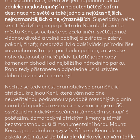
má všechna NEJ, která vás jen napadnou.
Je to
zdaleka nejdostupnější a nejautentičtější safari
destinace na světě a také jedna z nejúžasnějších,
nejrozmanitějších a nejvýraznějších
. Superlativy nelze
šetřit. Vždyť už jen po příletu do Nairobi, hlavního
města Keni, se ocitnete ve zcela jiném světě, jemuž
vládnou divoká a volně pobíhající zvířata – zebry,
pakoni, žirafy, nosorožci, lvi a další vládci přírodní říše
vás mohou uvítat jen pár hodin po tom, co se vaše
nohy dotknout africké půdy. Letiště je jen coby
kamenem dohodil od nejbližšího národního parku.
Ráno tedy přistanete a odpoledne už si užíváte
dobrodružné safari zážitky!
Nechte se tedy unést dramaticky se proměňující
africkou krajinou Keni, která vám nabídne
neuvěřitelnou podívanou v podobě rozsáhlých planin
národních parků a rezervací – v zemi jich je až 50,
osvěžujícím Indickým oceánem táhnoucím se napříč
pobřežím, domorodými africkými kmeny s téměř
bezstarostnou duší či monumentální horou Mount
Kenya, jež je druhá nejvyšší v Africe a Keňa dle ní
získala svůj název!
Je toho ale daleko víc, co vám tohle