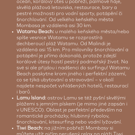
oceán, korálový útes u pobřeží, palmové háje,
skvělá plážová letoviska, restaurace, bary a
pestré možnosti pro vodní sporty, potápění či
šnorchlování. Od velkého keňského města
Mombasa je vzdálená asi 30 km.
Watamu Beach:
u malého keňského města/nebo
spíše vesnice Watamu se rozprostírá
dechberoucí pláž Watamu. Od Malindi je
vzdálená asi 15 km. Pro milovníky šnorchlování a
potápění je přímo dokonalá, protože zdejší
korálové útesy hostí pestrý podmořský život. Na
své si ale přijdou i nadšenci do surfingu! Watamu
Beach poskytne krom jiného i perfektní zázemí,
co se týká ubytování a stravování – v okolí
najdete nespočet vyhlášených hotelů, restaurací
i barů.
Lamu Island:
ostrov Lamu se též pyšní skvělými
plážemi s jemným pískem (je mimo jiné zapsán i
v UNESCO). Oblast je perfektní především na
romantické procházky, hlubinný rybolov,
šnorchlování, kitesurfing nebo vodní lyžování.
Tiwi Beach:
na jižním pobřeží Mombasy si
můžete užít ničím nerušený relax na pláži Tiwi,