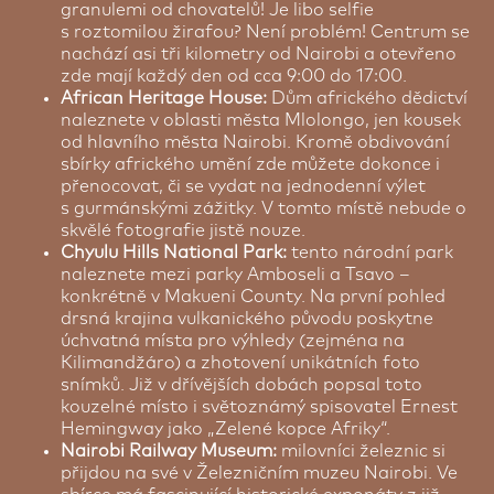
granulemi od chovatelů! Je libo selfie
s roztomilou žirafou? Není problém! Centrum se
nachází asi tři kilometry od Nairobi a otevřeno
zde mají každý den od cca 9:00 do 17:00.
African Heritage House:
Dům afrického dědictví
naleznete v oblasti města Mlolongo, jen kousek
od hlavního města Nairobi. Kromě obdivování
sbírky afrického umění zde můžete dokonce i
přenocovat, či se vydat na jednodenní výlet
s gurmánskými zážitky. V tomto místě nebude o
skvělé fotografie jistě nouze.
Chyulu Hills National Park:
tento národní park
naleznete mezi parky Amboseli a Tsavo –
konkrétně v Makueni County. Na první pohled
drsná krajina vulkanického původu poskytne
úchvatná místa pro výhledy (zejména na
Kilimandžáro) a zhotovení unikátních foto
snímků. Již v dřívějších dobách popsal toto
kouzelné místo i světoznámý spisovatel Ernest
Hemingway jako „Zelené kopce Afriky“.
Nairobi Railway Museum:
milovníci železnic si
přijdou na své v Železničním muzeu Nairobi. Ve