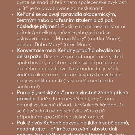
byste se snad chtěli z této společenské zvyklosti
„ulít“, je to považované za neslušnost.
Keňané se oslovují zpravidla akademickým,
čestným nebo profesním titulem a až pak
následuje příjmení
. Pakliže máte mezi místními
přítele/přítelkyni, můžete jeho/její rodiče
oslovovat např. „Mama Mary“ (matka Marie)
anebo „Baba Mary“ (otec Marie).
Konverzace mezi Keňany probíhá obvykle na
délku paže
. Běžně lze potkat např. muže, kteří
spolu hovoří, a přitom stále svírají paži toho
druhého po pozdravu. Nestandardní je však
vodění ruku v ruce – u zamilovaných a veřejné
projevy náklonnosti (ty si raději nechte do
soukromí).
Pomalý „keňský čas“ nemá vlastně žádná přísná
pravidla
. Lidé v Keni nespěchají, když tomu
nemají vysloveně důvod. Je však očekáváno, že
se člověk dostaví na schůzku včas a při
případném zpoždění se slušně omluví.
Pakliže vás Keňané pozvou na jídlo k sobě domů,
neodmítejte – přijměte pozvání, abyste dali
najevo, že si vážíte jejich pohostinnosti
. Etiketu