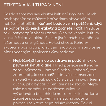
ETIKETA A KULTURA V KENI
Každá země má své vlastní kulturní zvyklosti. Jejich
pochopením se můžete k původním obyvatelům
nebývale přiblížit
. I Keňané budou velmi potěšeni, když
se ponoříte do jejich etikety a začnete ji ctít
. Předáte
tak určitým způsobem uznání. A co od keňské kultury
vlastně čekat v základu? Jisto jistě smích, uvolněnost,
ležérnost a energičnost. Pokud chcete Keňany
skutečně poznat a projevit jim svou úctu, inspirujte se
níže uvedenými společenskými radami:
Nejběžnější formou pozdravu je podání ruky a
pevné stisknutí dlaně
. Hned posléze se Keňané
zdraví výrazem „Jambo?“ nebo „Habari?“, což
znamená „Jak se máš?“. Tím však konverzace
nekončí – naopak pokračuje ve velmi uvolněném
duchu, jako by čas v Keni ani neexistoval. Mějte
také na paměti, že potřesení rukou je
vyžadováno bez ohledu na to, kolik lidí potkáte.
Začněte s pozdravením nejstarší osoby a
pokračujte k těm nejmladším/dětem. Pokud