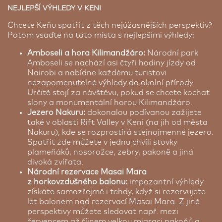
NEJLEPŠÍ VÝHLEDY V KENI
Chcete Keňu spatřit z těch nejúžasnějších perspektiv?
Potom vsaďte na tato místa s nejlepšími výhledy:
Amboseli a hora Kilimandžáro:
Národní park
Amboseli se nachází asi čtyři hodiny jízdy od
Nairobi a nabídne každému turistovi
nezapomenutelné výhledy do okolní přírody.
Určitě stojí za návštěvu, pokud se chcete kochat
slony a monumentální horou Kilimandžáro.
Jezero Nakuru:
dokonalou podívanou zažijete
také v oblasti Rift Valley v Keni (na jih od města
Nakuru), kde se rozprostírá stejnojmenné jezero.
Spatřit zde můžete v jednu chvíli stovky
plameňáků, nosorožce, zebry, pakoně a jiná
divoká zvířata.
Národní rezervace Masai Mara
z horkovzdušného balonu:
impozantní výhledy
získáte samozřejmě i tehdy, když si rezervujete
let balonem nad rezervací Masai Mara. Z jiné
perspektivy můžete sledovat např. mezi
červencem až říjnem velkou migraci pakoňů a