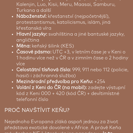
Kalenjin, Luo, Kisii, Meru, Maasai, Samburu,
Turkana a další
Náboženství:
křesťanství (nejpočetnější),
protestantismus, katolicismus, islám, jiná
křesťanská víra
Hlavní jazyky:
svahilština a jiné bantuské jazyky,
angličtina
Měna:
keňský šilink (KES)
Časové pásmo:
UTC +3, v letním čase je v Keni o
1 hodinu více než v ČR a v zimním čase o 2 hodiny
více
Celostátní tísňová čísla:
999, 911 nebo 112 (policie,
hasiči i záchranná služba)
Mezinárodní předvolba pro Keňu:
+254
Volání z Keni do ČR (na mobil):
zadejte výstupní
kód z Keni 000 + 420 (kód ČR) + devítimístné
telefonní číslo
PROČ NAVŠTÍVIT KEŇU?
Nejednoho Evropana zláká aspoň jednou za život
představa exotické dovolené v Africe. A právě Keňa