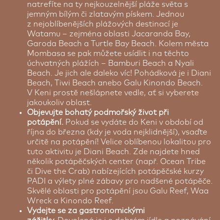
natrefíte na ty nejkouzelnější pláže světa s
jemným bílým či zlatavým pískem. Jednou
z nejoblíbenějších plážových destinací je
Watamu – zejména oblasti Jacaranda Bay,
Garoda Beach a Turtle Bay Beach. Kolem města
Mombasa se pak můžete usídlit i na těchto
úchvatných plážích – Bamburi Beach a Nyali
Beach. Je jich ale daleko víc! Pohádková je i Diani
Beach, Tiwi Beach anebo Galu Kinondo Beach.
V Keni prostě nešlápnete vedle, ať si vyberete
jakoukoliv oblast.
Objevujte bohatý podmořský život při
potápění.
Pokud se vydáte do Keni v období od
října do března (kdy je voda nejklidnější), vsaďte
určitě na potápění! Velice oblíbenou lokalitou pro
tuto aktivitu je Diani Beach. Zde najdete hned
několik potápěčských center (např. Ocean Tribe
či Dive the Crab) nabízejících potápěčské kurzy
PADI a výlety plné zábavy pro nadšené potápěče.
Skvělé oblasti pro potápění jsou Galu Reef, Waa
Wreck a Kinondo Reef.
Vydejte se za gastronomickými