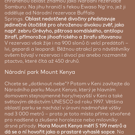
chráněnou oblast známou jako Národní rezervace
Samburu. Na jihu hraničí s řekou Ewaso Ng'iro, jež ji
odděluje od Národní rezervace Buffalo
Springs.
Oblast nedotčené divočiny představuje
jedinečné útočiště pro ohroženou divokou zvěř, jako
např. zebru Grévyho, pštrosa somálského, antilopu
žirafí, přímorožce jihoafrického a žirafu síťovanou
.
V rezervaci však žije i na 900 slonů či velcí predátoři –
lvi, gepardi a leopardi. Běžnou atrakcí pro návštěvníky
ovšem bývají v rezervaci i divocí psi anebo rozmanité
ptactvo, které čítá až 450 druhů.
Národní park Mount Kenya
Chcete se „dotknout nebe“? Potom v Keni zavítejte do
Národního parku Mount Kenya, který je hlavním
domovem stejnojmenné hory/nejvyšší v Keni a také
světovým dědictvím UNESCO od roku 1997. Většina
oblastí parku se nachází v úrovni nadmořské výšky
nad 3 000 metrů – proto je toto místo přímo stvořené
pro nadšené a zkušené horolezce nebo milovníky
drsné přírody.
Hora Mount Kenya měří 5 199 metrů a
dá se o ní hovořit jako o prastaré vyhaslé sopce
. Na