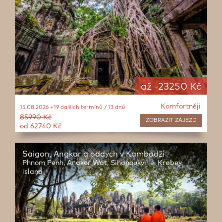
až -23250 Kč
Komfortněji
15.08.2026 +19 dalších termínů / 13 dnů
85990 Kč
ZOBRAZIT
ZÁJEZD
od 62740 Kč
Saigon, Angkor a oddych v Kambodži
Phnom Penh, Angkor Wat, Sihanoukville, Krabey
island