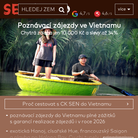
33 LET
více
4,7
4,6
/ 5
/ 5
Poznávací zájezdy ve Vietnamu
Chytrá záloha jen 10 000 Kč a slevy až 34%
Proč cestovat s CK SEN do Vietnamu
poznávací zájezdy do Vietnamu plné zážitků
s garancí realizace zájezdů i v roce 2026
exotická Hanoj, císařské Hue, francouzský Saigon
a plavba po Halong Bay, Cu chi tunely i odpočinek u