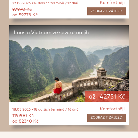
Komfortněji
22.08.2026 +16 dalších termínů / 12 dnů
97990 Kč
ZOBRAZIT
ZÁJEZD
od 59773 Kč
Laos a Vietnam ze severu na jih
až -42751 Kč
Komfortněji
18.08.2026 +18 dalších termínů / 16 dnů
119900 Kč
ZOBRAZIT
ZÁJEZD
od 82340 Kč