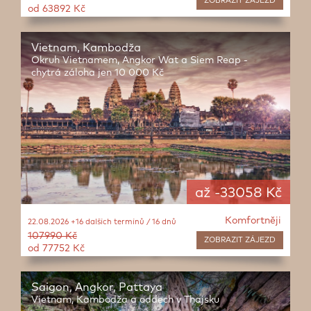
ZOBRAZIT
ZÁJEZD
od 63892 Kč
Vietnam, Kambodža
Okruh Vietnamem, Angkor Wat a Siem Reap -
chytrá záloha jen 10 000 Kč
až -33058 Kč
Komfortněji
22.08.2026 +16 dalších termínů / 16 dnů
107990 Kč
ZOBRAZIT
ZÁJEZD
od 77752 Kč
Saigon, Angkor, Pattaya
Vietnam, Kambodža a oddech v Thajsku