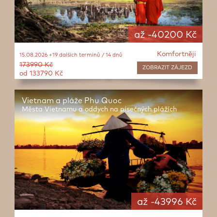
až -40200 Kč
Komfortněji
15.08.2026 +19 dalších termínů / 14 dnů
173990 Kč
ZOBRAZIT
ZÁJEZD
od 133790 Kč
Vietnam a pláže Phu Quoc
Města Vietnamu a oddych na písečných plážích
až -43996 Kč