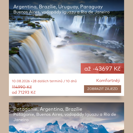
Argentina, Brazílie, Uruguay, Paraguay
Buenos Aires, vodopády Iguazu a Rio de Janeiro
až -43697 Kč
Komfortněji
10.08.2026 +28 dalších termínů / 10 dnů
114990 Kč
ZOBRAZIT
ZÁJEZD
od 71293 Kč
Patagonie, Argentina, Brazílie
Patagonie, Buenos Aires, vodopády Iguazu a Rio de
Janeiro