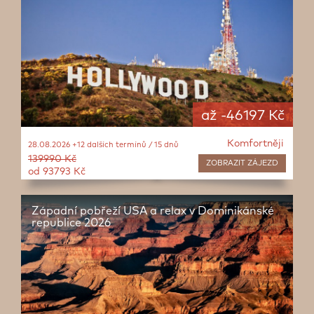
až -46197 Kč
Komfortněji
28.08.2026 +12 dalších termínů / 15 dnů
139990 Kč
ZOBRAZIT
ZÁJEZD
od 93793 Kč
Západní pobřeží USA a relax v Dominikánské
republice 2026