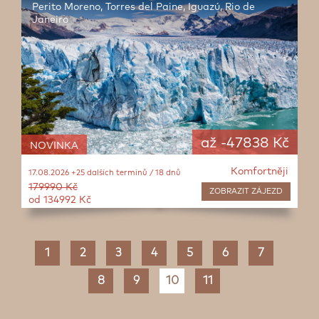
Perito Moreno, Torres del Paine, Iguazú, Rio de
Janeiro
až -47838 Kč
NOVINKA
Komfortněji
17.08.2026 +25 dalších termínů / 18 dnů
179990 Kč
ZOBRAZIT
ZÁJEZD
od 134992 Kč
1
2
3
4
5
6
7
8
9
10
11