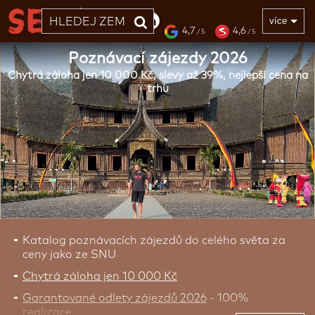
33 LET
více
4,7
4,6
/ 5
/ 5
Poznávací zájezdy 2026
Chytrá záloha jen 10 000 Kč, slevy až 39%, nejlepší cena na
trhu
Katalog poznávacích zájezdů do celého světa za
ceny jako ze SNU
Chytrá záloha jen 10 000 Kč
Garantované odlety zájezdů 2026
- 100%
realizace