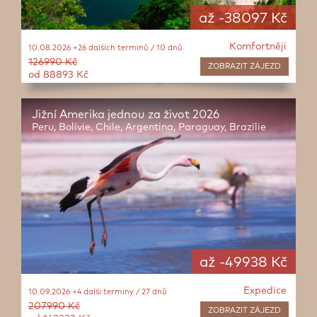
až -38097 Kč
Komfortněji
10.08.2026 +26 dalších termínů / 10 dnů
126990 Kč
ZOBRAZIT
ZÁJEZD
od 88893 Kč
Jižní Amerika jednou za život 2026
Peru, Bolívie, Chile, Argentina, Paraguay, Brazílie
až -49938 Kč
Expedice
10.09.2026 +4 další termíny / 27 dnů
207990 Kč
ZOBRAZIT
ZÁJEZD