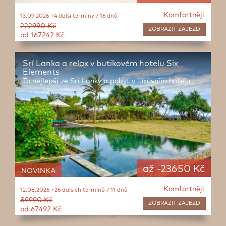
Komfortněji
13.09.2026 +4 další termíny / 16 dnů
222990 Kč
ZOBRAZIT
ZÁJEZD
od 167242 Kč
Srí Lanka a relax v butikovém hotelu Six
Elements
To nejlepší ze Srí Lanky a pobyt v luxusním hotelu
až -23650 Kč
NOVINKA
Komfortněji
12.08.2026 +26 dalších termínů / 11 dnů
89990 Kč
ZOBRAZIT
ZÁJEZD
od 67492 Kč