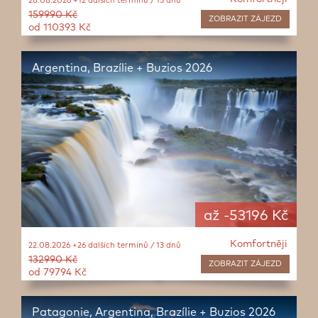
28.08.2026 +12 dalších termínů / 15 dnů
159990 Kč
ZOBRAZIT
ZÁJEZD
od 110393 Kč
Argentina, Brazílie + Buzios 2026
až -53196 Kč
Komfortněji
22.08.2026 +26 dalších termínů / 13 dnů
132990 Kč
ZOBRAZIT
ZÁJEZD
od 79794 Kč
Patagonie, Argentina, Brazílie + Buzios 2026