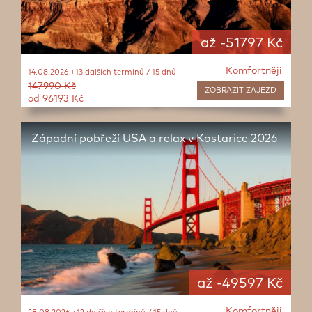
až -51797 Kč
Komfortněji
14.08.2026 +13 dalších termínů / 15 dnů
147990 Kč
ZOBRAZIT
ZÁJEZD
od 96193 Kč
Západní pobřeží USA a relax v Kostarice 2026
až -49597 Kč
Komfortněji