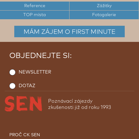
Reference
Zážitky
TOP místa
Fotogalerie
MÁM ZÁJEM O FIRST MINUTE
OBJEDNEJTE SI:
NEWSLETTER
<
>
DOTAZ
Poznávací zájezdy
zkušenosti již od roku 1993
Egypt - S radostí Vás budu všem
doporučovat
Egypt mne ve skutečnosti nijak nikdy nelákal. Tato
cesta byla shoda okolností a dodatečně mohu jen
Ve společnosti japonských gejš
PROČ CK SEN