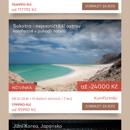
154990 Kč
ZOBRAZIT
ZÁJEZD
od 117792 Kč
Sokotra - nejexotičtější ostrov
komfortně v pohodlí hotelů
až -24000 Kč
NOVINKA
Komfortněji
08.10.2026 +13 dalších termínů / 7 dnů
119990 Kč
ZOBRAZIT
ZÁJEZD
od 95990 Kč
Jižní Korea, Japonsko