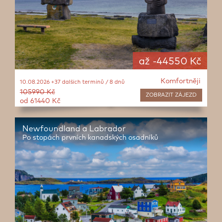
až -44550 Kč
Komfortněji
10.08.2026 +37 dalších termínů / 8 dnů
105990 Kč
ZOBRAZIT
ZÁJEZD
od 61440 Kč
Newfoundland a Labrador
Po stopách prvních kanadských osadníků