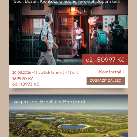
Soul, Busan, Kjonkdžu a nádherný okruh Japonskem
až -50997 Kč
Komfortněji
20.08.2026 +18 dalších termínů / 15 dnů
169990 Kč
ZOBRAZIT
ZÁJEZD
od 118993 Kč
Argentina, Brazílie a Pantanal