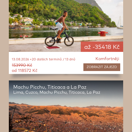
až -35418 Kč
Komfortněji
13.08.2026 +20 dalších termínů / 13 dnů
153990 Kč
ZOBRAZIT
ZÁJEZD
od 118572 Kč
Machu Picchu, Titicaca a La Paz
Lima, Cuzco, Machu Picchu, Titicaca, La Paz