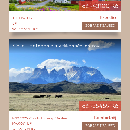
až -43100 Kč
Expedice
01.01.1970 +-1
Kč
ZOBRAZIT
ZÁJEZD
od 195990 Kč
Chile – Patagonie a Velikonoční ostrov
až -35459 Kč
Komfortněji
16.10.2026 +3 další termíny / 14 dnů
196990 Kč
ZOBRAZIT
ZÁJEZD
od 161531 Kč