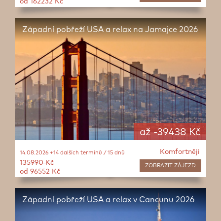
od 162232 Kč
Západní pobřeží USA a relax na Jamajce 2026
až -39438 Kč
Komfortněji
14.08.2026 +14 dalších termínů / 15 dnů
135990 Kč
ZOBRAZIT
ZÁJEZD
od 96552 Kč
Západní pobřeží USA a relax v Cancunu 2026