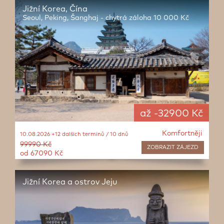
Jižní Korea, Čína
Seoul, Peking, Šanghaj - chytrá záloha 10 000 Kč
až -32900 Kč
Komfortněji
10.08.2026 +12 dalších termínů / 10 dnů
99990 Kč
ZOBRAZIT
ZÁJEZD
od 67090 Kč
Jižní Korea a ostrov Jeju