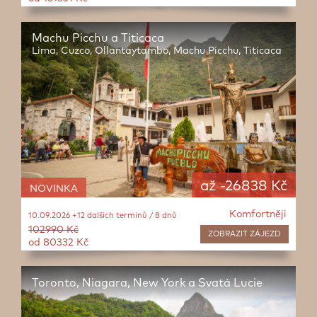
Machu Picchu a Titicaca
Lima, Cuzco, Ollantaytambo, Machu Picchu, Titicaca
až -26838 Kč
NOVINKA
Komfortněji
10.09.2026 +12 dalších termínů / 8 dnů
102990 Kč
ZOBRAZIT
ZÁJEZD
od 80332 Kč
Toronto, Niagara, New York a Svatá Lucie