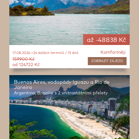
až -48838 Kč
Komfortněji
17.08.2026 +24 dalších termínů / 15 dnů
159900 Kč
ZOBRAZIT
ZÁJEZD
od 124722 Kč
Buenos Aires, vodopády Iguazu a Rio de
Janeiro
Argentina, Brazilie s 2 vnitrostátními přelety