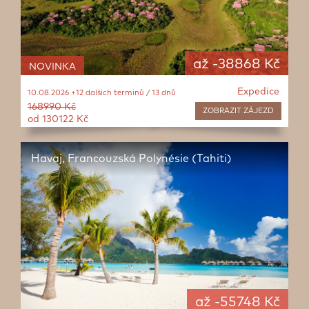
až -38868 Kč
NOVINKA
Expedice
10.08.2026 +12 dalších termínů / 13 dnů
168990 Kč
ZOBRAZIT
ZÁJEZD
od 130122 Kč
Havaj, Francouzská Polynésie (Tahiti)
až -55748 Kč