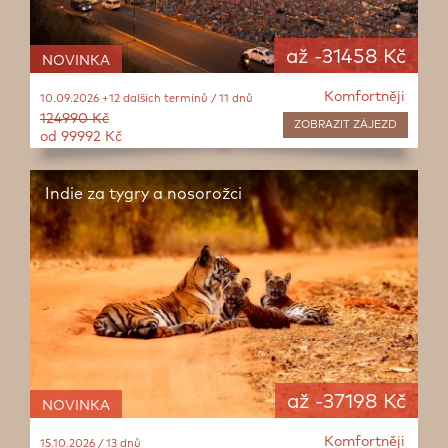
až -31458 Kč
NOVINKA
Komfortněji
10.09.2026 +12 dalších termínů / 11 dnů
124990 Kč
ZOBRAZIT
ZÁJEZD
od 99992 Kč
Indie za tygry a nosorožci
až -37198 Kč
NOVINKA
Komfortněji
15.10.2026 / 13 dnů